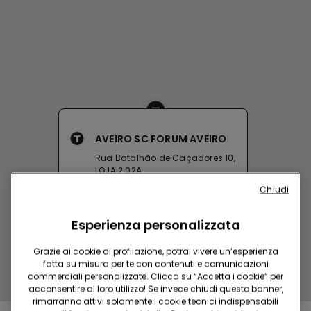
AVEIRO SC FORUM AVEIRO
Rua Batalhão de Caçadores 10,
LOJA 2.02A
Chiuso adesso
Chiudi
Ottieni indicazioni
Esperienza personalizzata
Grazie ai cookie di profilazione, potrai vivere un’esperienza
fatta su misura per te con contenuti e comunicazioni
commerciali personalizzate. Clicca su “Accetta i cookie” per
acconsentire al loro utilizzo! Se invece chiudi questo banner,
rimarranno attivi solamente i cookie tecnici indispensabili