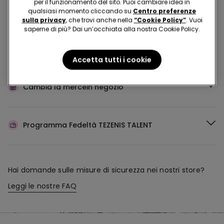
per il funzionamento del sito. Puoi cambiare idea in
Acquista in negozio e ricevi
l’ordine ovunque tu sia
qualsiasi momento cliccando su
Centro preferenze
sulla privacy
, che trovi anche nella
“Cookie Policy”
. Vuoi
saperne di più? Dai un’occhiata alla nostra Cookie Policy.
Rendi il tuo ordine
dove vuoi
Accetta tutti i cookie
Cambia la merce
in negozio
Programma Fedeltà
TEZENIS TALENT
Hai domande sulle misure di sicurezza nei nostri store?
Leggi le nostre FAQ