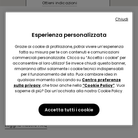
Ottieni indicazioni
Acquista in negozio e ricevi
l’ordine ovunque tu sia
Chiudi
Esperienza personalizzata
Rendi il tuo ordine
dove vuoi
Grazie ai cookie di profilazione, potrai vivere un’esperienza
fatta su misura per te con contenuti e comunicazioni
commerciali personalizzate. Clicca su “Accetta i cookie” per
acconsentire al loro utilizzo! Se invece chiudi questo banner,
Cambia la merce
in negozio
rimarranno attivi solamente i cookie tecnici indispensabili
per il funzionamento del sito. Puoi cambiare idea in
qualsiasi momento cliccando su
Centro preferenze
sulla privacy
, che trovi anche nella
“Cookie Policy”
. Vuoi
Programma Fedeltà
TEZENIS TALENT
saperne di più? Dai un’occhiata alla nostra Cookie Policy.
Accetta tutti i cookie
Hai domande sulle misure di sicurezza nei nostri store?
Leggi le nostre FAQ