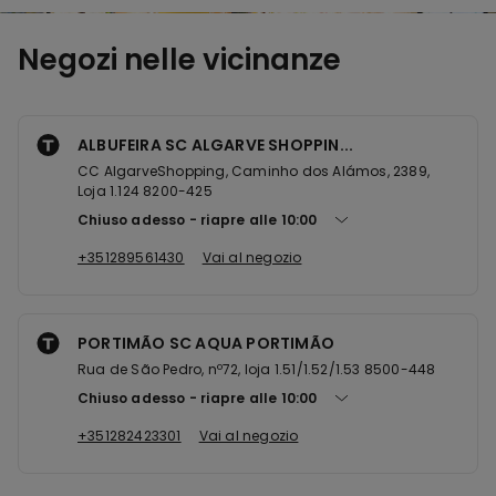
Negozi nelle vicinanze
ALBUFEIRA SC ALGARVE SHOPPIN...
CC AlgarveShopping, Caminho dos Alámos, 2389,
Loja 1.124 8200-425
Chiuso adesso
riapre alle
10:00
+351289561430
Vai al negozio
PORTIMÃO SC AQUA PORTIMÃO
Rua de São Pedro, nº72, loja 1.51/1.52/1.53 8500-448
Chiuso adesso
riapre alle
10:00
+351282423301
Vai al negozio