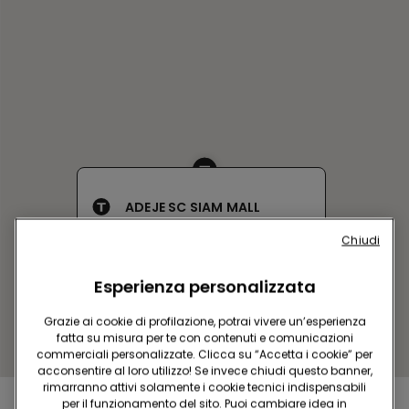
ADEJE SC SIAM MALL
Avenida Siam, 3 LOCAL PB 44-
Chiudi
45
Chiuso adesso
Esperienza personalizzata
Ottieni indicazioni
Grazie ai cookie di profilazione, potrai vivere un’esperienza
fatta su misura per te con contenuti e comunicazioni
commerciali personalizzate. Clicca su “Accetta i cookie” per
acconsentire al loro utilizzo! Se invece chiudi questo banner,
rimarranno attivi solamente i cookie tecnici indispensabili
per il funzionamento del sito. Puoi cambiare idea in