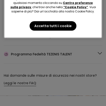
Acquista in negozio e ricevi
l’ordine ovunque tu sia
qualsiasi momento cliccando su
Centro preferenze
sulla privacy
, che trovi anche nella
“Cookie Policy”
. Vuoi
saperne di più? Dai un’occhiata alla nostra Cookie Policy.
Rendi il tuo ordine
dove vuoi
Accetta tutti i cookie
Cambia la merce
in negozio
Programma Fedeltà
TEZENIS TALENT
Hai domande sulle misure di sicurezza nei nostri store?
Leggi le nostre FAQ