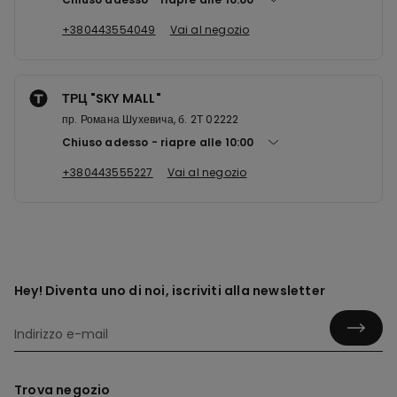
+380443554049
Vai al negozio
ТРЦ "SKY MALL"
пр. Романа Шухевича, б. 2Т 02222
Chiuso adesso
riapre alle
10:00
+380443555227
Vai al negozio
Hey! Diventa uno di noi, iscriviti alla newsletter
Trova negozio