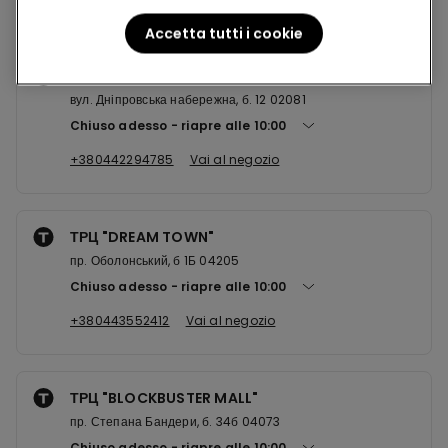
Accetta tutti i cookie
ТРЦ "RIVER MALL"
вул. Дніпровська набережна, б. 12 02081
Chiuso adesso
riapre alle
10:00
+380442294785
Vai al negozio
ТРЦ "DREAM TOWN"
пр. Оболонський, б 1Б 04205
Chiuso adesso
riapre alle
10:00
+380443552412
Vai al negozio
ТРЦ "BLOCKBUSTER MALL"
пр. Степана Бандери, б. 34б 04073
Chiuso adesso
riapre alle
10:00