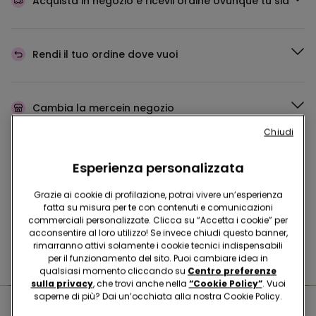
Acquista in negozio e ricevi
l’ordine ovunque tu sia
Rendi il tuo ordine
dove vuoi
Cambia la merce
in negozio
Chiudi
Programma Fedeltà
TEZENIS TALENT
Esperienza personalizzata
Grazie ai cookie di profilazione, potrai vivere un’esperienza
fatta su misura per te con contenuti e comunicazioni
commerciali personalizzate. Clicca su “Accetta i cookie” per
Hai domande sulle misure di sicurezza nei nostri store?
acconsentire al loro utilizzo! Se invece chiudi questo banner,
rimarranno attivi solamente i cookie tecnici indispensabili
Leggi le nostre FAQ
per il funzionamento del sito. Puoi cambiare idea in
qualsiasi momento cliccando su
Centro preferenze
sulla privacy
, che trovi anche nella
“Cookie Policy”
. Vuoi
saperne di più? Dai un’occhiata alla nostra Cookie Policy.
Negozi nelle vicinanze