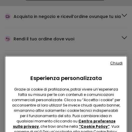
Acquista in negozio e ricevi
l’ordine ovunque tu sia
Rendi il tuo ordine
dove vuoi
Cambia la merce
in negozio
Chiudi
Esperienza personalizzata
Programma Fedeltà
TEZENIS TALENT
Grazie ai cookie di profilazione, potrai vivere un’esperienza
fatta su misura per te con contenuti e comunicazioni
commerciali personalizzate. Clicca su “Accetta i cookie” per
acconsentire al loro utilizzo! Se invece chiudi questo banner,
Hai domande sulle misure di sicurezza nei nostri store?
rimarranno attivi solamente i cookie tecnici indispensabili
per il funzionamento del sito. Puoi cambiare idea in
Leggi le nostre FAQ
qualsiasi momento cliccando su
Centro preferenze
sulla privacy
, che trovi anche nella
“Cookie Policy”
. Vuoi
saperne di più? Dai un’occhiata alla nostra Cookie Policy.