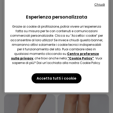
Chiudi
Esperienza personalizzata
Grazie ai cookie di profilazione, potrai vivere un’esperienza
fatta su misura per te con contenuti e comunicazioni
commerciali personalizzate. Clicca su “Accetta i cookie” per
acconsentire al loro utilizzo! Se invece chiudi questo banner,
rimarranno attivi solamente i cookie tecnici indispensabili
per il funzionamento del sito. Puoi cambiare idea in
qualsiasi momento cliccando su
Centro preferenze
sulla privacy
, che trovi anche nella
“Cookie Policy”
. Vuoi
saperne di più? Dai un’occhiata alla nostra Cookie Policy.
3 Colori
2 Colori
5 Paia Calzini Corti in
3 Paia Calzini Corti Sportivi
Cotone
in Cotone
Accetta tutti i cookie
4,99 €
6,99 €