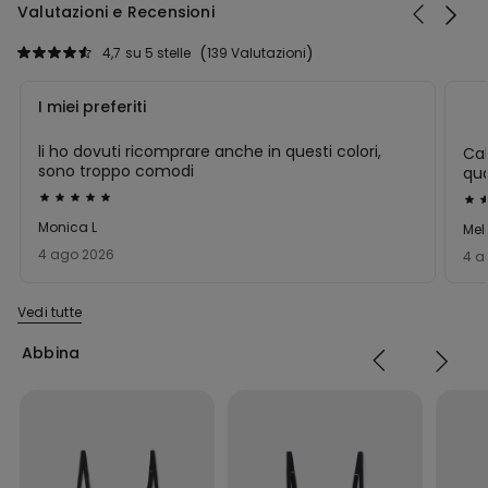
Valutazioni e Recensioni
4,7
su 5 stelle
139 Valutazioni
I miei preferiti
li ho dovuti ricomprare anche in questi colori,
Cal
sono troppo comodi
qua
Valutato
Val
5
5
Monica L
Mel
su
su
4 ago 2026
4 a
5
5
Vedi tutte
Abbina