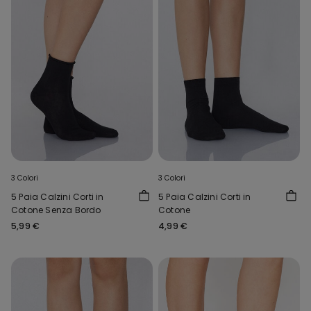
3 Colori
3 Colori
5 Paia Calzini Corti in
5 Paia Calzini Corti in
Cotone Senza Bordo
Cotone
5,99 €
4,99 €