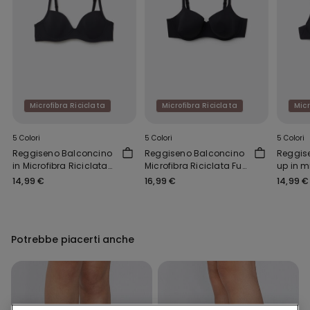
Microfibra Riciclata
Microfibra Riciclata
Micr
5 Colori
5 Colori
5 Colori
Reggiseno Balconcino
Reggiseno Balconcino
Reggis
in Microfibra Riciclata
Microfibra Riciclata Full
up in m
Wien
Coverage Prague
Ricicla
14,99 €
16,99 €
14,99 €
Potrebbe piacerti anche