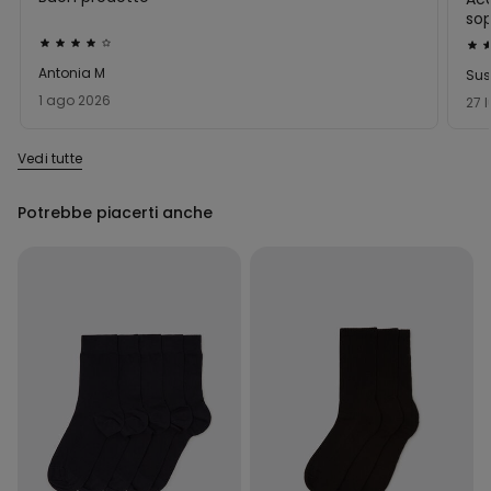
sop
Valutato
Val
4
5
Antonia M
Su
su
su
1 ago 2026
27 
5
5
Vedi tutte
Potrebbe piacerti anche