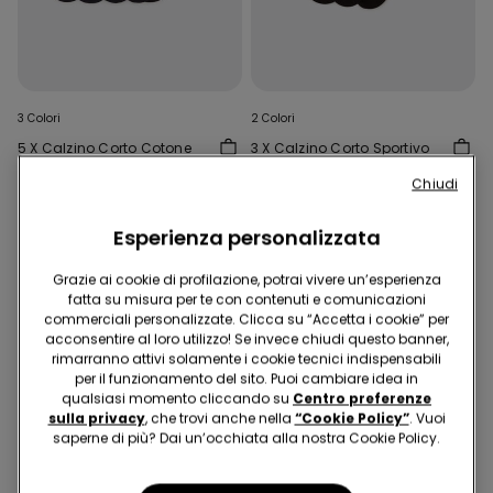
3 Colori
2 Colori
5 X Calzino Corto Cotone
3 X Calzino Corto Sportivo
Leggero
6,99 €
Chiudi
6,99 €
Esperienza personalizzata
Grazie ai cookie di profilazione, potrai vivere un’esperienza
fatta su misura per te con contenuti e comunicazioni
commerciali personalizzate. Clicca su “Accetta i cookie” per
acconsentire al loro utilizzo! Se invece chiudi questo banner,
rimarranno attivi solamente i cookie tecnici indispensabili
per il funzionamento del sito. Puoi cambiare idea in
qualsiasi momento cliccando su
Centro preferenze
sulla privacy
, che trovi anche nella
“Cookie Policy”
. Vuoi
saperne di più? Dai un’occhiata alla nostra Cookie Policy.