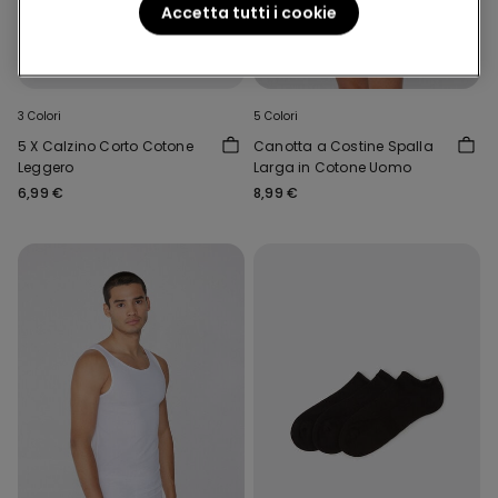
Accetta tutti i cookie
3x22,99€
3 Colori
5 Colori
5 X Calzino Corto Cotone
Canotta a Costine Spalla
Leggero
Larga in Cotone Uomo
6,99 €
8,99 €