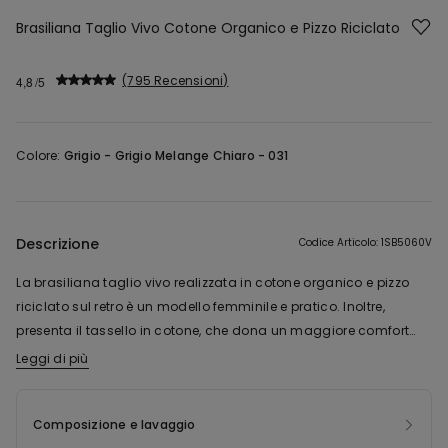
Brasiliana Taglio Vivo Cotone Organico e Pizzo Riciclato
795 Recensioni
4,8
Colore:
Grigio -
Grigio Melange Chiaro - 031
Descrizione
Codice Articolo: 1SB5060V
La brasiliana taglio vivo realizzata in cotone organico e pizzo
riciclato sul retro è un modello femminile e pratico. Inoltre,
presenta il tassello in cotone, che dona un maggiore comfort
quando indossato. La brasiliana in cotone e pizzo senza
Leggi di più
La poliammide del pizzo di questo prodotto è realizzata con
cuciture si adatta ad ogni outfit.
filato 100% riciclato, ottenuto tramite la ri-lavorazione di scarti
tessili che non hanno ancora raggiunto il consumatore finale.
Composizione e lavaggio