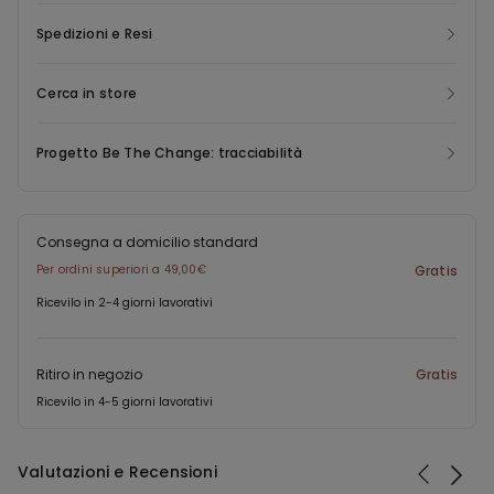
La parte in cotone di questo capo è organico. Le pratiche di
Spedizioni e Resi
coltivazione del cotone organico assicurano un minor utilizzo di
acqua per la coltivazione, l’assenza di pesticidi nocivi
all’ambiente o all’uomo, il rispetto dei diritti umani di tutti i
Cerca in store
lavoratori nella coltivazione del cotone, nonchè il rispetto del
terreno coltivato e il non sfruttamento di esso.
Progetto Be The Change: tracciabilità
Consegna a domicilio standard
Per ordini superiori a 49,00€
Gratis
Ricevilo in 2-4 giorni lavorativi
Ritiro in negozio
Gratis
Ricevilo in 4-5 giorni lavorativi
Valutazioni e Recensioni