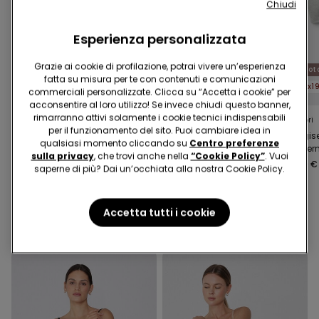
Chiudi
Esperienza personalizzata
Grazie ai cookie di profilazione, potrai vivere un’esperienza
Cotone Organico
Cotone Organico
Cot
fatta su misura per te con contenuti e comunicazioni
2x19,99€
2x19,99€
2x1
commerciali personalizzate. Clicca su “Accetta i cookie” per
acconsentire al loro utilizzo! Se invece chiudi questo banner,
rimarranno attivi solamente i cookie tecnici indispensabili
5 Colori
5 Colori
5 Colori
per il funzionamento del sito. Puoi cambiare idea in
Reggiseno Balconcino
Reggiseno Cotone
Reggis
qualsiasi momento cliccando su
Centro preferenze
in Cotone Organico
Organico Push-up
Leggerm
sulla privacy
, che trovi anche nella
“Cookie Policy”
. Vuoi
Paris
Athens
Cotone
12,99 €
12,99 €
14,99 €
saperne di più? Dai un’occhiata alla nostra Cookie Policy.
London
Accetta tutti i cookie
Potrebbe piacerti anche