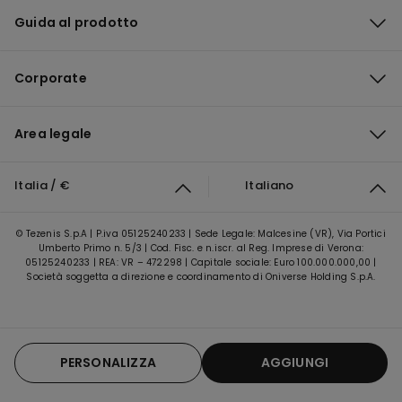
Guida al prodotto
Corporate
Area legale
Italia / €
Italiano
© Tezenis S.p.A | P.iva 05125240233 | Sede Legale: Malcesine (VR), Via Portici
Umberto Primo n. 5/3 | Cod. Fisc. e n.iscr. al Reg. Imprese di Verona:
05125240233 | REA: VR – 472298 | Capitale sociale: Euro 100.000.000,00 |
Società soggetta a direzione e coordinamento di Oniverse Holding S.p.A.
PERSONALIZZA
AGGIUNGI