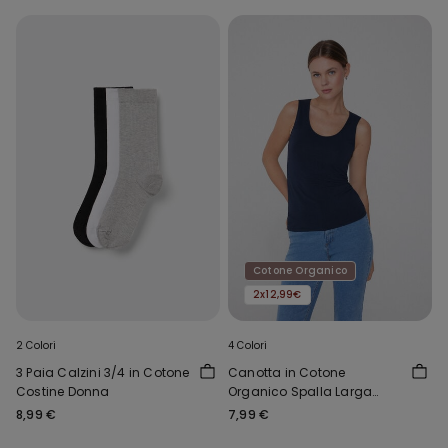
Cotone Organico
2x12,99€
2 Colori
4 Colori
3 Paia Calzini 3/4 in Cotone
Canotta in Cotone
Costine Donna
Organico Spalla Larga
Scollo Stondato
8,99 €
7,99 €