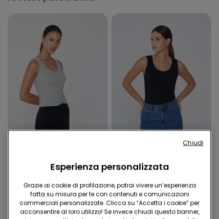
Cotone Organico
Cotone Organico
Chiudi
2x12,99€
2x12,99€
Esperienza personalizzata
4 Colori
4 Colori
Grazie ai cookie di profilazione, potrai vivere un’esperienza
Canotta in Cotone
Canotta in Cotone
fatta su misura per te con contenuti e comunicazioni
Organico Spalla Larga
Organico Spalla Larga
commerciali personalizzate. Clicca su “Accetta i cookie” per
Scollo Stondato
Scollo Stondato
7,99 €
7,99 €
acconsentire al loro utilizzo! Se invece chiudi questo banner,