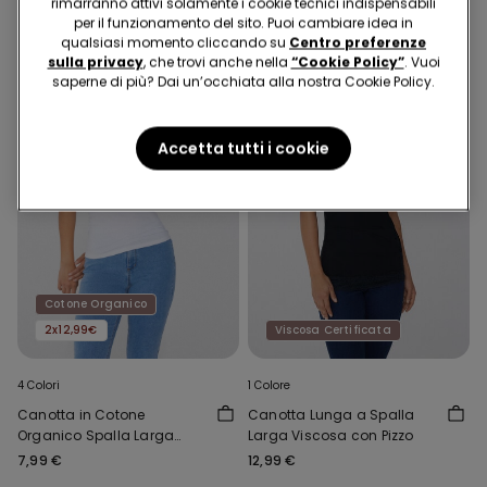
rimarranno attivi solamente i cookie tecnici indispensabili
per il funzionamento del sito. Puoi cambiare idea in
qualsiasi momento cliccando su
Centro preferenze
sulla privacy
, che trovi anche nella
“Cookie Policy”
. Vuoi
saperne di più? Dai un’occhiata alla nostra Cookie Policy.
Accetta tutti i cookie
Cotone Organico
2x12,99€
Viscosa Certificata
4 Colori
1 Colore
Canotta in Cotone
Canotta Lunga a Spalla
Organico Spalla Larga
Larga Viscosa con Pizzo
Scollo Stondato
7,99 €
12,99 €