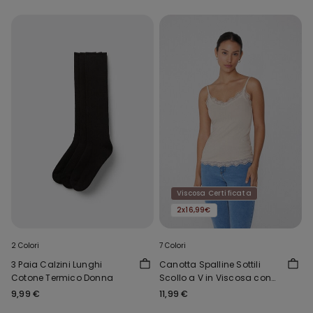
Viscosa Certificata
2x16,99€
2 Colori
7 Colori
3 Paia Calzini Lunghi
Canotta Spalline Sottili
Cotone Termico Donna
Scollo a V in Viscosa con
Pizzo
9,99 €
11,99 €