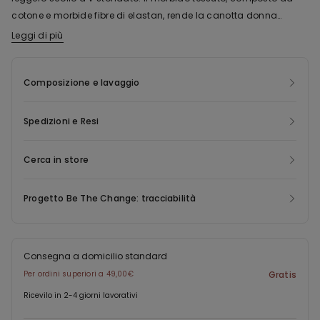
cotone e morbide fibre di elastan, rende la canotta donna
spalla larga ideale per unire praticità e stile.
Leggi di più
La fibra del tessuto di questo capo è realizzata in cotone
organico. Le pratiche di coltivazione del cotone organico
assicurano un minor utilizzo di acqua per la coltivazione,
Composizione e lavaggio
l’assenza di pesticidi nocivi all’ambiente o all’uomo, il rispetto
dei diritti umani di tutti i lavoratori nella coltivazione del cotone,
Spedizioni e Resi
nonchè il rispetto del terreno coltivato e il non sfruttamento di
esso.
Cerca in store
Progetto Be The Change: tracciabilità
Consegna a domicilio standard
Per ordini superiori a 49,00€
Gratis
Ricevilo in 2-4 giorni lavorativi