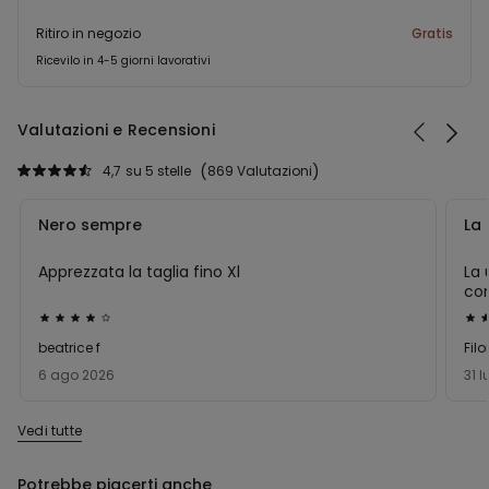
Ritiro in negozio
Gratis
Ricevilo in 4-5 giorni lavorativi
Valutazioni e Recensioni
4,7
su 5 stelle
869 Valutazioni
Nero sempre
La 
Apprezzata la taglia fino Xl
La 
com
Valutato
Val
4
5
beatrice f
Fil
su
su
6 ago 2026
31 
5
5
Vedi tutte
Potrebbe piacerti anche