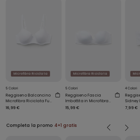
Microfibra Riciclata
Microfibra Riciclata
Micr
5 Colori
5 Colori
4 Colori
Reggiseno Balconcino
Reggiseno Fascia
Reggis
Microfibra Riciclata Full
Imbottita in Microfibra
Sidney 
Coverage Prague
Riciclata New York
Ricicla
16,99 €
15,99 €
7,99 €
Completa la promo
4+1 gratis