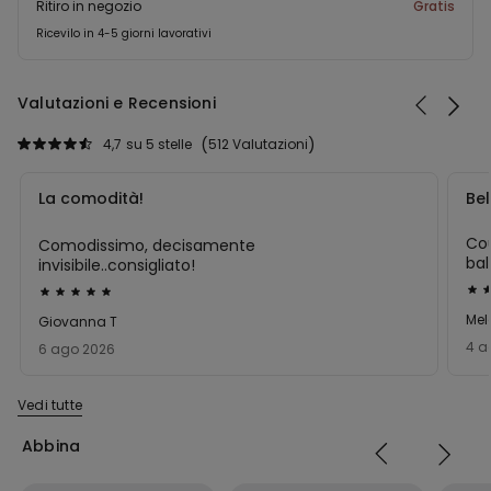
Ritiro in negozio
Gratis
Ricevilo in 4-5 giorni lavorativi
Valutazioni e Recensioni
4,7
su 5 stelle
512 Valutazioni
La comodità!
Bel
Cou
Comodissimo, decisamente
bal
invisibile..consigliato!
ha
Val
Valutato
co
5
5
Mel
Giovanna T
su
su
4 a
6 ago 2026
5
5
Vedi tutte
Abbina