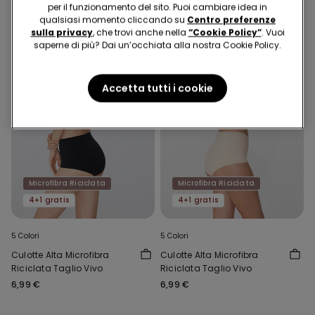
per il funzionamento del sito. Puoi cambiare idea in
qualsiasi momento cliccando su
Centro preferenze
sulla privacy
, che trovi anche nella
“Cookie Policy”
. Vuoi
saperne di più? Dai un’occhiata alla nostra Cookie Policy.
Accetta tutti i cookie
Microfibra Riciclata
Microfibra Riciclata
4+1 gratis
4+1 gratis
5 Colori
5 Colori
Culotte Alta Microfibra
Culotte Alta Microfibra
Riciclata Taglio Vivo
Riciclata Taglio Vivo
6,99 €
6,99 €