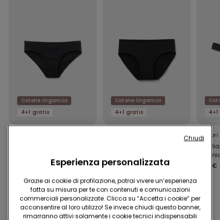
Cotone Organico
Cotone Organico
Cot
4+1 gratis
4+1 gratis
4+1 
11 Colori
9 Colori
12 Colori
Chiudi
Slip Donna in Cotone
Slip Senza Cuciture in
Brasili
Organico
Cotone Organico
Organic
Esperienza personalizzata
4,99 €
4,99 €
4,99 €
Grazie ai cookie di profilazione, potrai vivere un’esperienza
fatta su misura per te con contenuti e comunicazioni
commerciali personalizzate. Clicca su “Accetta i cookie” per
Potrebbe piacerti anche
acconsentire al loro utilizzo! Se invece chiudi questo banner,
rimarranno attivi solamente i cookie tecnici indispensabili