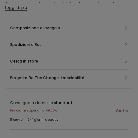
Questo capo contiene nylon riciclato Econyl ®, rigenerato a
Leggi di più
partire da rifiuti di produzione pre consumer, reti da pesca e
tappeti. Econyl ® ha le identiche caratteristiche del nylon
originale, ma può essere riciclato e rimodellato all’infinito,
Composizione e lavaggio
permettendo di risparmiare energia, emissioni e ridando vita a
rifiuti altrimenti destinati allo smaltimento.
Spedizioni e Resi
Cerca in store
Progetto Be The Change: tracciabilità
Consegna a domicilio standard
Per ordini superiori a 49,00€
Gratis
Ricevilo in 2-4 giorni lavorativi