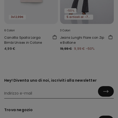
-50%
3x12,99€
5 articoli al -70%
6 Colori
3 Colori
Canotta Spalla Larga
Jeans Lunghi Flare con Zip
Bimbi Unisex in Cotone
e Bottone
4,99 €
19,99 €
9,99 €
-50%
Hey! Diventa uno di noi, iscriviti alla newsletter
Trova negozio