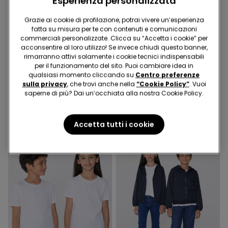
Esperienza personalizzata
Grazie ai cookie di profilazione, potrai vivere un’esperienza
-50%
-50%
fatta su misura per te con contenuti e comunicazioni
commerciali personalizzate. Clicca su “Accetta i cookie” per
5 articoli al -70%
5 articoli al -70%
acconsentire al loro utilizzo! Se invece chiudi questo banner,
rimarranno attivi solamente i cookie tecnici indispensabili
4 Colori
3 Colori
per il funzionamento del sito. Puoi cambiare idea in
qualsiasi momento cliccando su
Centro preferenze
Maglia Manica Lunga
Giacca con Zip e
sulla privacy
, che trovi anche nella
“Cookie Policy”
. Vuoi
Costina Punto Bambola
Cappuccio in Tessuto
saperne di più? Dai un’occhiata alla nostra Cookie Policy.
Girocollo Bimba
Tecnico Bimbi Unisex
8,99 €
4,49 €
-50%
22,99 €
11,49 €
-50%
Accetta tutti i cookie