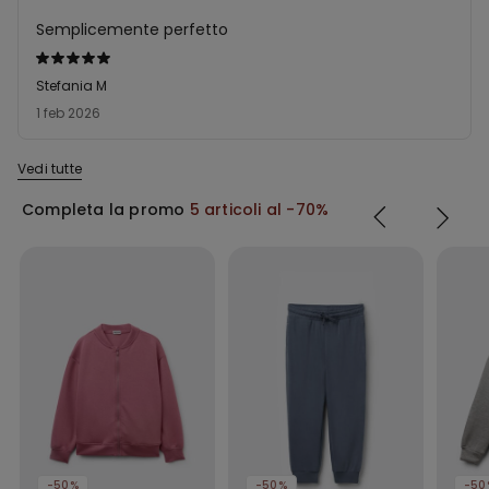
Semplicemente perfetto
Valutato
5
Stefania M
su
1 feb 2026
5
Vedi tutte
Completa la promo
5 articoli al -70%
-50%
-50%
-50