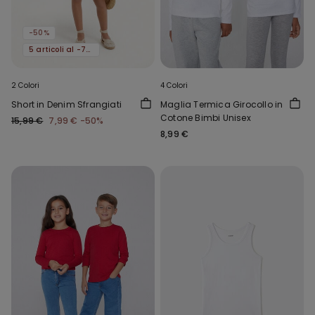
-50%
5 articoli al -70%
2 Colori
4 Colori
Short in Denim Sfrangiati
Maglia Termica Girocollo in
Cotone Bimbi Unisex
15,99 €
7,99 €
-50%
8,99 €