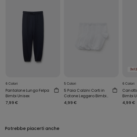
3x1
6 Colori
5 Colori
6 Colori
Pantalone Lungo Felpa
5 Paia Calzini Corti in
Canott
Bimbi Unisex
Cotone Leggero Bimbi
Bimbi U
Unisex
7,99 €
4,99 €
4,99 €
Potrebbe piacerti anche