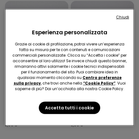
Chiudi
Esperienza personalizzata
Grazie ai cookie di profilazione, potrai vivere un’esperienza
fatta su misura per te con contenuti e comunicazioni
commerciali personalizzate. Clicca su “Accetta i cookie” per
acconsentire al loro utilizzo! Se invece chiudi questo banner,
rimarranno attivi solamente i cookie tecnici indispensabili
per il funzionamento del sito. Puoi cambiare idea in
qualsiasi momento cliccando su
Centro preferenze
sulla privacy
, che trovi anche nella
“Cookie Policy”
. Vuoi
saperne di più? Dai un’occhiata alla nostra Cookie Policy.
5 Colori
5 Colori
Accetta tutti i cookie
Maglia Termica Collo Alto
Maglia Termica Collo Alto
a Manica Lunga Bambini
a Manica Lunga Bambini
Unisex
Unisex
8,99 €
8,99 €