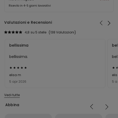
Ricevilo in 4-5 giorni lavorativi
Valutazioni e Recensioni
4,8
su 5 stelle
138 Valutazioni
bellissima
bel
bellissima.
bel
Valutato
Val
5
5
elisa m
eli
su
su
5 apr 2026
5 a
5
5
Vedi tutte
Abbina