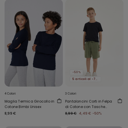
-50%
5 articoli al -70%
4 Colori
3 Colori
Maglia Termica Girocollo in
Pantaloncini Corti in Felpa
Cotone Bimbi Unisex
di Cotone con Tasche
Bimbo
8,99 €
8,99 €
4,49 €
-50%