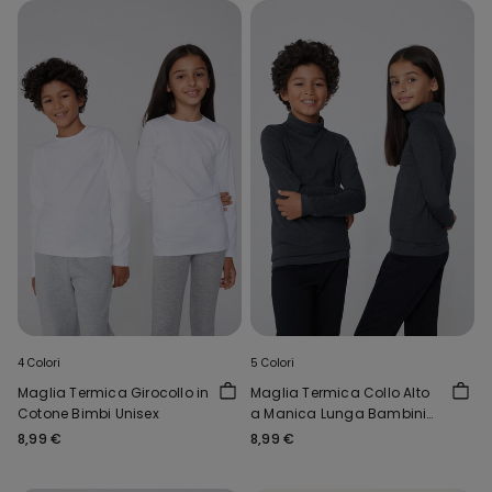
4 Colori
5 Colori
Maglia Termica Girocollo in
Maglia Termica Collo Alto
Cotone Bimbi Unisex
a Manica Lunga Bambini
Unisex
8,99 €
8,99 €