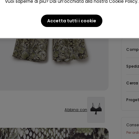
Vuoi saperne di più? Dai un’occhiata alla nostra Cookie Policy.
Descriz
Pantagiap
Accetta tutti i cookie
lavorazi
Compo
Spediz
Cerca 
Proget
Abbina con
Conse
Per ord