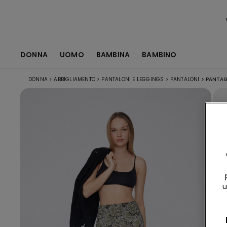
DONNA
UOMO
BAMBINA
BAMBINO
DONNA
>
ABBIGLIAMENTO
>
PANTALONI E LEGGINGS
>
PANTALONI
>
PANTAGI
u