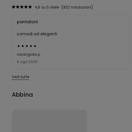
4,8
su 5 stelle
832 Valutazioni
pantaloni
comodi ed eleganti
Valutato
5
rosangiola p
su
6 ago 2026
5
Vedi tutte
Abbina