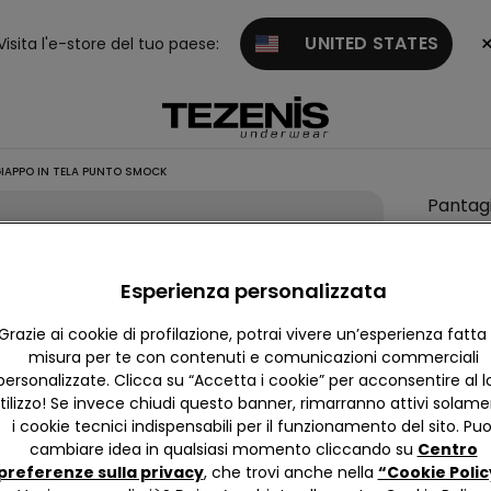
UNITED STATES
Visita l'e-store del tuo paese:
APPO IN TELA PUNTO SMOCK
Pantag
in Tela
Smock
Esperienza personalizzata
4,8
Grazie ai cookie di profilazione, potrai vivere un’esperienza fatta
misura per te con contenuti e comunicazioni commerciali
Ci dispi
personalizzate. Clicca su “Accetta i cookie” per acconsentire al l
quindi 
tilizzo! Se invece chiudi questo banner, rimarranno attivi solam
i cookie tecnici indispensabili per il funzionamento del sito. Puo
cambiare idea in qualsiasi momento cliccando su
Centro
preferenze sulla privacy
, che trovi anche nella
“Cookie Polic