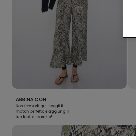
ABBINA CON
Non fermarti qui: scegli il
match perfetto e aggiungi il
tuo look al carrello!