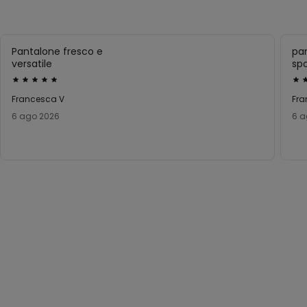
Pantalone fresco e
pa
versatile
spo
Valutato
Val
5
5
Francesca V
Fra
su
su
6 ago 2026
6 a
5
5