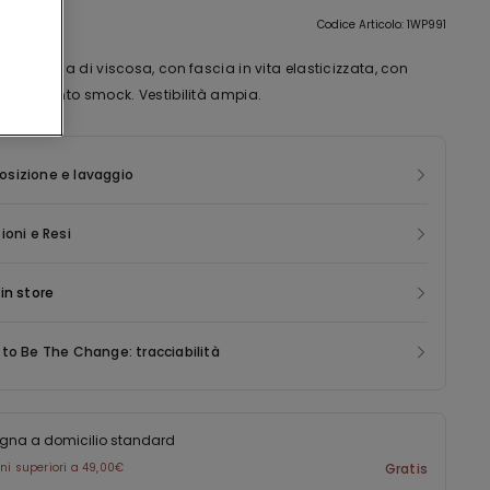
ione
Codice Articolo: 1WP991
po in tela di viscosa, con fascia in vita elasticizzata, con
one in punto smock. Vestibilità ampia.
sizione e lavaggio
ioni e Resi
in store
to Be The Change: tracciabilità
gna a domicilio standard
ini superiori a 49,00€
Gratis