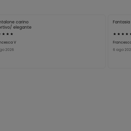
ntalone carino
Fantasia
rtivo/ elegante
utato
Valutato
5
ncesca V
Francesc
su
go 2026
6 ago 20
5