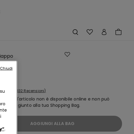
×
iappo
 Punto
Chiudi
 su
832 Recensioni
ace, ma l'articolo non è disponibile online e non può
oro
essere aggiunto alla tua Shopping Bag.
ente
i
AGGIUNGI ALLA BAG
y”
.