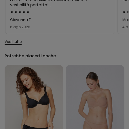
vestibilità perfetta!
Non è corto, quindi copre anche molto bene.
Valutato
Val
Assolutamente consigliato!
5
5
Giovanna T
Mar
su
su
6 ago 2026
4 a
5
5
Vedi tutte
Potrebbe piacerti anche