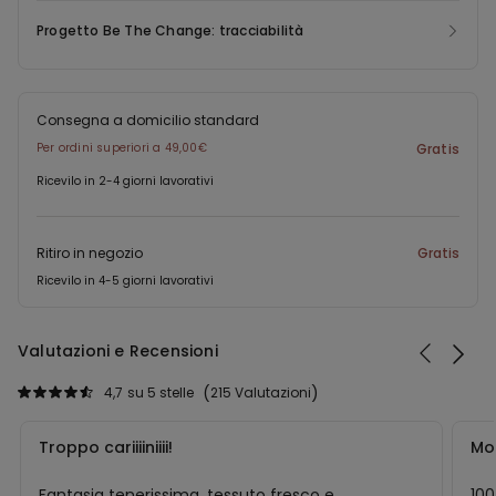
Progetto Be The Change: tracciabilità
Consegna a domicilio standard
Per ordini superiori a 49,00€
Gratis
Ricevilo in 2-4 giorni lavorativi
Ritiro in negozio
Gratis
Ricevilo in 4-5 giorni lavorativi
Valutazioni e Recensioni
4,7
su 5 stelle
215 Valutazioni
Troppo cariiiiniiii!
Mo
Fantasia tenerissima, tessuto fresco e
10