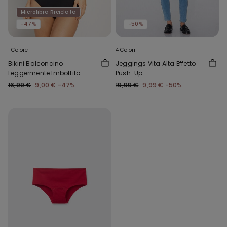
Microfibra Riciclata
-47%
-50%
1 Colore
4 Colori
Bikini Balconcino
Jeggings Vita Alta Effetto
Leggermente Imbottito
Push-Up
Arriccio Riciclato
16,99 €
9,00 €
-47%
19,99 €
9,99 €
-50%