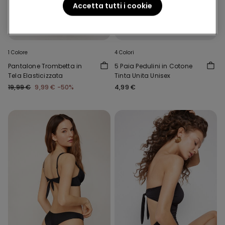
Accetta tutti i cookie
-50%
1 Colore
4 Colori
Pantalone Trombetta in
5 Paia Pedulini in Cotone
Tela Elasticizzata
Tinta Unita Unisex
19,99 €
9,99 €
-50%
4,99 €