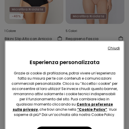
Microfibra Riciclata
-40%
Microfibra Riciclata
1 Colore
5 Colori
Bikini Slip Alto con Arriccio
Reggiseno Fascia
Micro Riciclata
Imbottita Scollata
Chiudi
Microfibra Riciclata
9,99 €
6,00 €
-40%
16,99 €
Esperienza personalizzata
Grazie ai cookie di profilazione, potrai vivere un’esperienza
fatta su misura per te con contenuti e comunicazioni
commerciali personalizzate. Clicca su “Accetta i cookie” per
acconsentire al loro utilizzo! Se invece chiudi questo banner,
rimarranno attivi solamente i cookie tecnici indispensabili
per il funzionamento del sito. Puoi cambiare idea in
qualsiasi momento cliccando su
Centro preferenze
sulla privacy
, che trovi anche nella
“Cookie Policy”
. Vuoi
saperne di più? Dai un’occhiata alla nostra Cookie Policy.