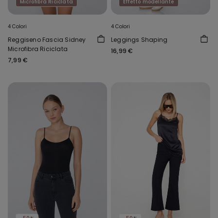
Microfibra Riciclata
Effetto modellante
4 Colori
4 Colori
Reggiseno Fascia Sidney
Leggings Shaping
Microfibra Riciclata
16,99 €
7,99 €