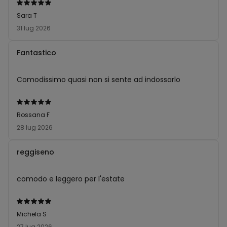
Valutato
5
Sara T
su
31 lug 2026
5
Fantastico
Comodissimo quasi non si sente ad indossarlo
Valutato
5
Rossana F
su
28 lug 2026
5
reggiseno
comodo e leggero per l'estate
Valutato
5
Michela S
su
27 lug 2026