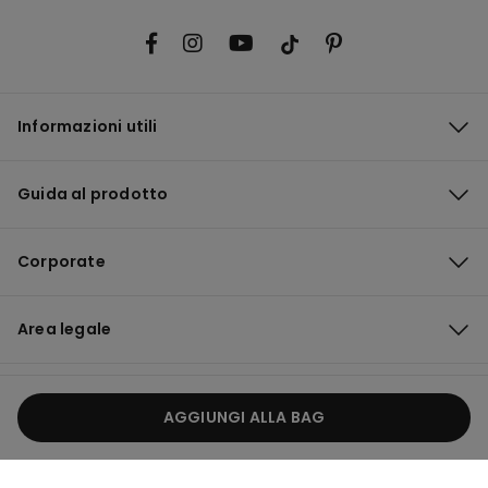
Informazioni utili
Guida al prodotto
Corporate
Area legale
Italia / €
Italiano
AGGIUNGI ALLA BAG
© Tezenis S.p.A | P.iva 05125240233 | Sede Legale: Malcesine (VR), Via Portici
Umberto Primo n. 5/3 | Cod. Fisc. e n.iscr. al Reg. Imprese di Verona:
05125240233 | REA: VR – 472298 | Capitale sociale: Euro 100.000.000,00 |