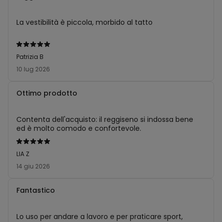
La vestibilità è piccola, morbido al tatto
Valutato
5
Patrizia B
su
10 lug 2026
5
Ottimo prodotto
Contenta dell'acquisto: il reggiseno si indossa bene
ed è molto comodo e confortevole.
Valutato
5
LIA Z
su
14 giu 2026
5
Fantastico
Lo uso per andare a lavoro e per praticare sport,