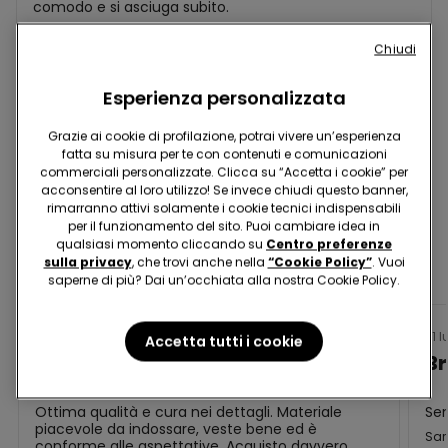
comodo e si asciuga subito.
Valutato
Chiudi
5
Martina P
su
28 mag 2026
Esperienza personalizzata
5
Top per palestra
Grazie ai cookie di profilazione, potrai vivere un’esperienza
fatta su misura per te con contenuti e comunicazioni
commerciali personalizzate. Clicca su “Accetta i cookie” per
Ho comprato questo top da mettere mentre
acconsentire al loro utilizzo! Se invece chiudi questo banner,
pratico sport. Veste giusto, è molto comodo e non
rimarranno attivi solamente i cookie tecnici indispensabili
si sente per nulla!
per il funzionamento del sito. Puoi cambiare idea in
Valutato
qualsiasi momento cliccando su
Centro preferenze
5
Denise F
sulla privacy
, che trovi anche nella
“Cookie Policy”
. Vuoi
su
10 mag 2026
saperne di più? Dai un’occhiata alla nostra Cookie Policy.
5
Valutato
Val
1 ago 2026
31 
Accetta tutti i cookie
5
5
Ottima qualità e cura nei
Br
su
su
dettagli. Materiale piacevole da
5
5
indossare, veste bene ed è
Ottima qualità e cura nei dettagli. Materiale
Sem
conforme alle aspettative.
piacevole da indossare, veste bene ed è
Sar
conforme alle aspettative. Acquisto davvero