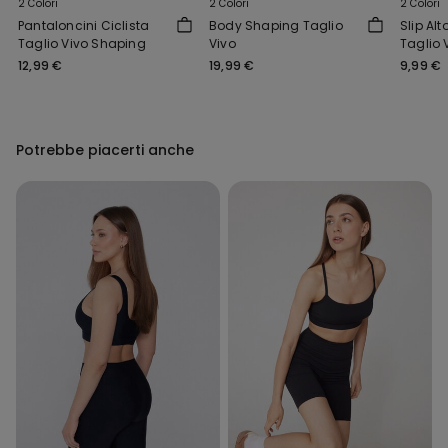
2 Colori
2 Colori
2 Colori
Pantaloncini Ciclista
Body Shaping Taglio
Slip Al
Taglio Vivo Shaping
Vivo
Taglio 
12,99 €
19,99 €
9,99 €
Potrebbe piacerti anche