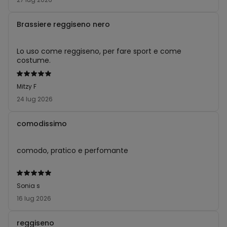
5
Brassiere reggiseno nero
Lo uso come reggiseno, per fare sport e come
costume.
Valutato
5
Mitzy F
su
24 lug 2026
5
comodissimo
comodo, pratico e perfomante
Valutato
5
Sonia s
su
16 lug 2026
5
reggiseno