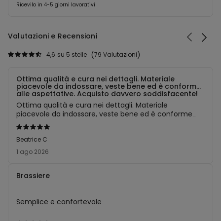
Ricevilo in 4-5 giorni lavorativi
Valutazioni e Recensioni
4,6
su 5 stelle
79 Valutazioni
Ottima qualità e cura nei dettagli. Materiale
piacevole da indossare, veste bene ed è conforme
alle aspettative. Acquisto davvero soddisfacente!
Ottima qualità e cura nei dettagli. Materiale
piacevole da indossare, veste bene ed è conforme
alle aspettative. Acquisto davvero soddisfacente!
Valutato
5
Beatrice C
su
1 ago 2026
5
Brassiere
Semplice e confortevole