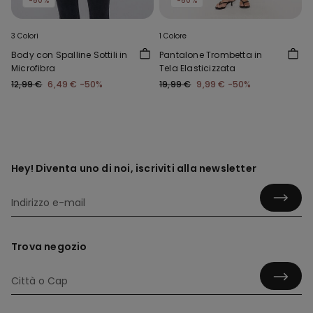
-50%
-50%
3 Colori
1 Colore
Body con Spalline Sottili in
Pantalone Trombetta in
Microfibra
Tela Elasticizzata
12,99 €
6,49 €
-50%
19,99 €
9,99 €
-50%
Hey! Diventa uno di noi, iscriviti alla newsletter
Trova negozio