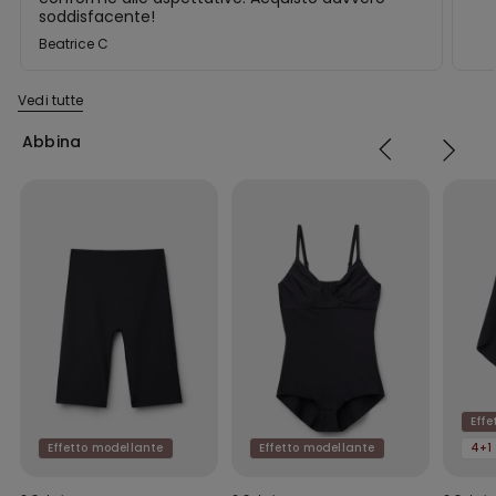
Acquisto davvero soddisfacente!
soddisfacente!
Beatrice C
Vedi tutte
Abbina
Eff
Effetto modellante
Effetto modellante
4+1 