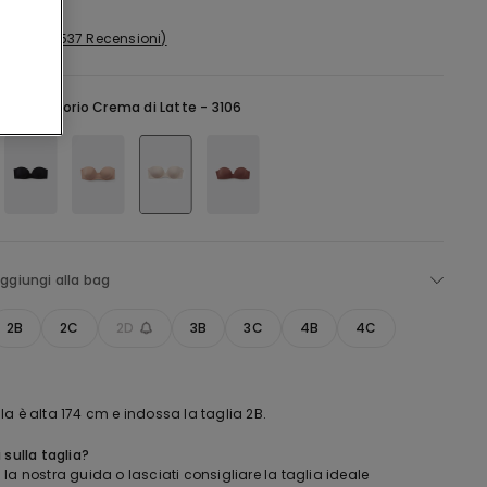
537 Recensioni
vorio -
Avorio Crema di Latte - 3106
ggiungi alla bag
2B
2C
2D
3B
3C
4B
4C
a è alta 174 cm e indossa la taglia 2B.
 sulla taglia?
la nostra guida o lasciati consigliare la taglia ideale