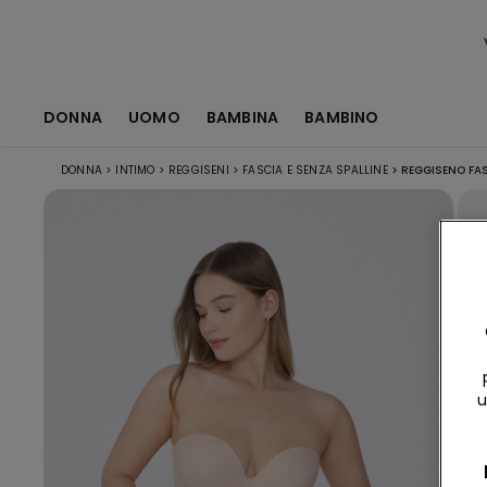
DONNA
UOMO
BAMBINA
BAMBINO
DONNA
>
INTIMO
>
REGGISENI
>
FASCIA E SENZA SPALLINE
>
REGGISENO FAS
u