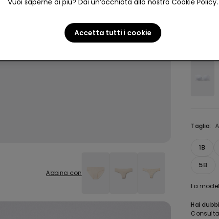
Vuoi saperne di più? Dai un’occhiata alla nostra Cookie Policy.
4,7
Accetta tutti i cookie
Colore:
A
Taglia:
A
1B
5B
Abbina con
La modell
Hai dubbi
Consulta 