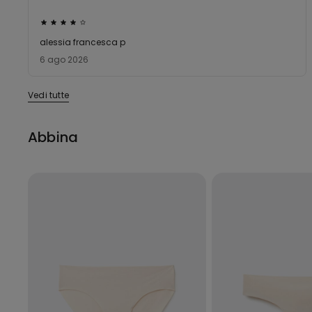
Valutato
4
alessia francesca p
su
6 ago 2026
5
Vedi tutte
Abbina