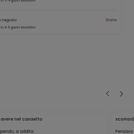
 in 2-4 giorni lavorativi
in negozio
Gratis
 in 4-5 giorni lavorativi
 avere nel casaetto
scomod
pendo, si addita
Pensavo 