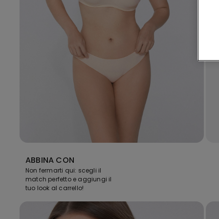
ABBINA CON
Non fermarti qui: scegli il
match perfetto e aggiungi il
tuo look al carrello!