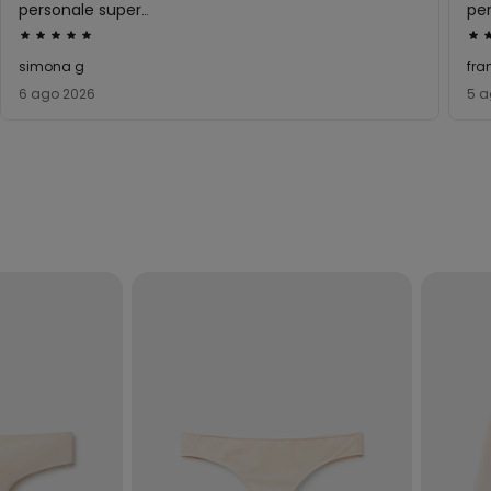
personale super
pe
gentilissimo e
sc
Valutato
Val
disponibile
5
5
simona g
fra
su
su
6 ago 2026
5 a
5
5