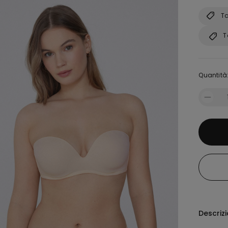
Ta
T
Quantità
Descriz