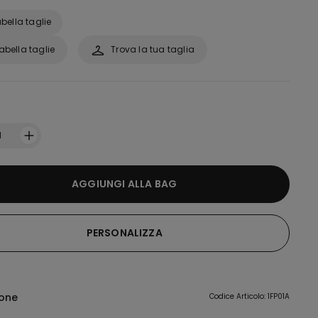
bella taglie
abella taglie
Trova la tua taglia
:
1
AGGIUNGI ALLA BAG
PERSONALIZZA
ione
Codice Articolo: 1FP01A