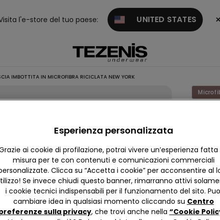
UNITED STATES
Visita l'e-store del tuo paese:
CIA IMBOTTITA IN MICROFIBRA RICICLATA NEW YORK
Microfi
Reggis
Fascia
Esperienza personalizzata
Imbott
Grazie ai cookie di profilazione, potrai vivere un’esperienza fatta
in
misura per te con contenuti e comunicazioni commerciali
Microfi
personalizzate. Clicca su “Accetta i cookie” per acconsentire al l
tilizzo! Se invece chiudi questo banner, rimarranno attivi solam
Ricicla
i cookie tecnici indispensabili per il funzionamento del sito. Puo
New Yo
cambiare idea in qualsiasi momento cliccando su
Centro
15,99 
preferenze sulla privacy
, che trovi anche nella
“Cookie Polic