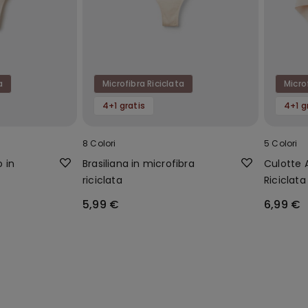
a
Microfibra Riciclata
Micro
4+1 gratis
4+1 g
8 Colori
5 Colori
o in
Brasiliana in microfibra
Culotte A
riciclata
Riciclata
5,99 €
6,99 €