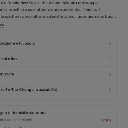
o a fascia New York in microfibra riciclata con coppe
te imbottite e scollatura a cuore profonda. Il ferretto è
e, le spalline removibili e le balenette laterali assicurano un buon
 Il girotorace dispone di un triplo gancetto a quattro larghezze
più
po contiene nylon riciclato Econyl ®, rigenerato a partire da
elastico siliconato interno che garantisce maggior aderenza.
i produzione pre consumer, reti da pesca e tappeti. Econyl ® ha le
che per i seni voluminosi. Da abbinare con le spalline
 caratteristiche del nylon originale, ma può essere riciclato e
sizione e lavaggio
ti 1AC231.
to all’infinito, permettendo di risparmiare energia, emissioni e
ita a rifiuti altrimenti destinati allo smaltimento.
ioni e Resi
in store
to Be The Change: tracciabilità
gna a domicilio standard
ini superiori a 49,00€
Gratis