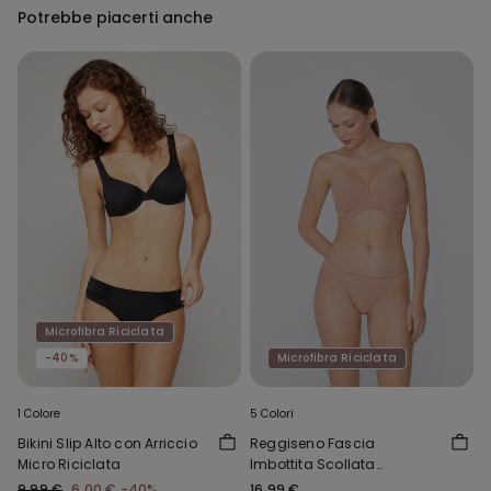
Potrebbe piacerti anche
Microfibra Riciclata
-40%
Microfibra Riciclata
1 Colore
5 Colori
Bikini Slip Alto con Arriccio
Reggiseno Fascia
Micro Riciclata
Imbottita Scollata
Microfibra Riciclata
9,99 €
6,00 €
-40%
16,99 €