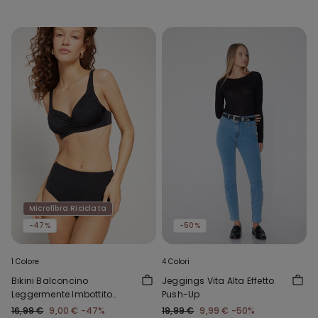
Microfibra Riciclata
-47%
-50%
1 Colore
4 Colori
Bikini Balconcino
Jeggings Vita Alta Effetto
Leggermente Imbottito
Push-Up
Arriccio Riciclato
16,99 €
9,00 €
-47%
19,99 €
9,99 €
-50%