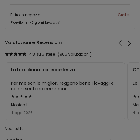
Ritiro in negozio
Gratis
Ricevilo in 4-5 giorni lavorativi
Valutazioni e Recensioni
4,8
su 5 stelle
965 Valutazioni
La brasiliana per eccellenza
CO
Per me son le migliori, reggono bene i lavaggi e
Le 
non si sentono nemmeno
Valutato
Val
5
5
Monica L
Mon
su
su
4 ago 2026
4 a
5
5
Vedi tutte