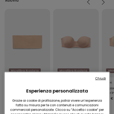
Abbina
Microfibra Riciclata
Microfibra Riciclata
Micr
Chiudi
4 Colori
5 Colori
5 Colori
Reggiseno Fascia
Reggiseno Fascia
Reggis
Esperienza personalizzata
Sidney Microfibra
Imbottita in Microfibra
Super I
Riciclata
Riciclata New York
in Micro
7,99 €
15,99 €
16,99 €
Grazie ai cookie di profilazione, potrai vivere un’esperienza
fatta su misura per te con contenuti e comunicazioni
commerciali personalizzate. Clicca su “Accetta i cookie” per
Completa la promo
4+1 gratis