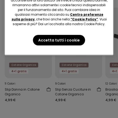
acconsentire al loro utilizzo! Se invece chiudi questo banner,
rimarranno attivi solamente i cookie tecnici indispensabili
per il funzionamento del sito. Puoi cambiare idea in
qualsiasi momento cliccando su
Centro preferenze
sulla privacy
, che trovi anche nella
“Cookie Policy”
. Vuoi
saperne di più? Dai un’occhiata alla nostra Cookie Policy.
Accetta tutti i cookie
Cotone Organico
Cotone Organico
Cot
4+1 gratis
4+1 gratis
4+1 
11 Colori
9 Colori
12 Colori
Slip Donna in Cotone
Slip Senza Cuciture in
Brasili
Organico
Cotone Organico
Organic
4,99 €
4,99 €
4,99 €