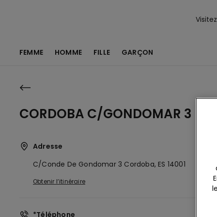
Visite
FEMME
HOMME
FILLE
GARÇON
CORDOBA C/GONDOMAR 3
Adresse
C/conde De Gondomar 3
Cordoba,
ES
14001
E
Obtenir l’itinéraire
l
*Téléphone