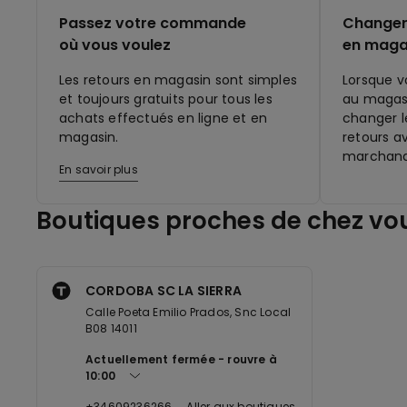
Passez votre commande
Changer 
où vous voulez
en maga
Les retours en magasin sont simples
Lorsque v
et toujours gratuits pour tous les
au magasi
achats effectués en ligne et en
changer le
magasin.
retours a
marchand
En savoir plus
Boutiques proches de chez vo
CORDOBA SC LA SIERRA
Calle Poeta Emilio Prados, Snc Local
B08 14011
Actuellement fermée
rouvre à
10:00
+34609236266
Aller aux boutiques