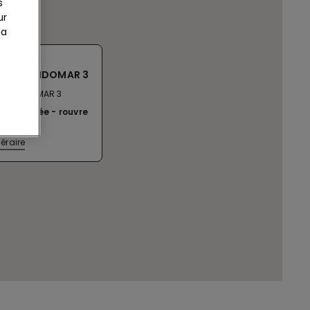
s
ur
la
 C/GONDOMAR 3
E GONDOMAR 3
ent fermée
rouvre
néraire