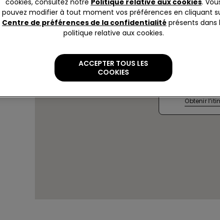
cookies, consultez notre
Politique relative aux cookies
. Vou
pouvez modifier à tout moment vos préférences en cliquant s
Centre de préférences de la confidentialité
présents dans 
politique relative aux cookies.
CORDOBA
ACCEPTER TOUS LES
C/CONDE D
COOKIES
Actuellem
à
10:00
Obtenir l’iti