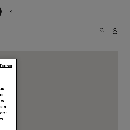
×
Fermer
us
ir
es.
iser
yant
es