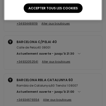
L'HOSPITALET C/COLLBLANC 23
ACCEPTER TOUS LES COOKIES
Calle de Collblanc,23 08903
Actuellement ouverte
jusqu'à
21:00
+34934488119
Aller aux boutiques
BARCELONA C/PELAI 40
Calle de Pelai,40 08001
Actuellement ouverte
jusqu'à
21:30
+34932052541
Aller aux boutiques
BARCELONA RBLA CATALUNYA 60
Rambla de Catalunya,60 Tienda 1 08007
Actuellement ouverte
jusqu'à
21:00
+34934676554
Aller aux boutiques