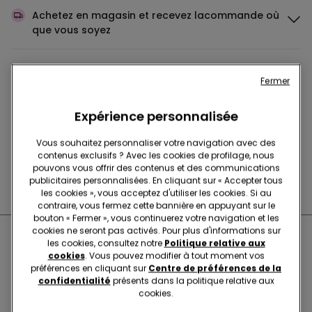
Achetez en magasin et recevez la
commande où
que vous soyez
Achetez en ligne et récupérez
votre commande
Fermer
en magasin
Expérience personnalisée
Passez votre commande
où vous voulez
Vous souhaitez personnaliser votre navigation avec des
contenus exclusifs ? Avec les cookies de profilage, nous
pouvons vous offrir des contenus et des communications
publicitaires personnalisées. En cliquant sur « Accepter tous
Changer l'article
en magasin
les cookies », vous acceptez d'utiliser les cookies. Si au
contraire, vous fermez cette bannière en appuyant sur le
bouton « Fermer », vous continuerez votre navigation et les
cookies ne seront pas activés. Pour plus d'informations sur
Boutiques proches de chez
les cookies, consultez notre
Politique relative aux
cookies
. Vous pouvez modifier à tout moment vos
vous
préférences en cliquant sur
Centre de préférences de la
confidentialité
présents dans la politique relative aux
cookies.