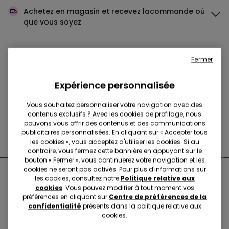
Achetez en magasin et recevez la
commande où
que vous soyez
Achetez en ligne et récupérez
votre commande
Fermer
en magasin
Expérience personnalisée
Passez votre commande
où vous voulez
Vous souhaitez personnaliser votre navigation avec des
contenus exclusifs ? Avec les cookies de profilage, nous
pouvons vous offrir des contenus et des communications
publicitaires personnalisées. En cliquant sur « Accepter tous
Changer l'article
en magasin
les cookies », vous acceptez d'utiliser les cookies. Si au
contraire, vous fermez cette bannière en appuyant sur le
bouton « Fermer », vous continuerez votre navigation et les
cookies ne seront pas activés. Pour plus d'informations sur
Boutiques proches de chez
les cookies, consultez notre
Politique relative aux
cookies
. Vous pouvez modifier à tout moment vos
vous
préférences en cliquant sur
Centre de préférences de la
confidentialité
présents dans la politique relative aux
cookies.