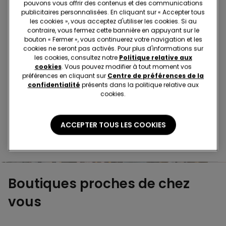
pouvons vous offrir des contenus et des communications
publicitaires personnalisées. En cliquant sur « Accepter tous
Achetez en magasin et recevez la
commande où
les cookies », vous acceptez d'utiliser les cookies. Si au
que vous soyez
contraire, vous fermez cette bannière en appuyant sur le
bouton « Fermer », vous continuerez votre navigation et les
cookies ne seront pas activés. Pour plus d'informations sur
les cookies, consultez notre
Politique relative aux
Achetez en ligne et récupérez
votre commande
cookies
. Vous pouvez modifier à tout moment vos
en magasin
préférences en cliquant sur
Centre de préférences de la
confidentialité
présents dans la politique relative aux
cookies.
Passez votre commande
où vous voulez
ACCEPTER TOUS LES COOKIES
Changer l'article
en magasin
Boutiques proches de chez
vous