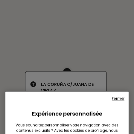
LA CORUÑA C/JUANA DE
VEGA 4
Fermer
C/JUANA DE VEGA 2-4-6
Actuellement ouverte
jusqu'à
21:00
Expérience personnalisée
Obtenir l’itinéraire
Vous souhaitez personnaliser votre navigation avec des
contenus exclusifs ? Avec les cookies de profilage, nous