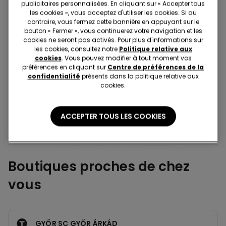
Achetez en magasin et recevez la
commande où
publicitaires personnalisées. En cliquant sur « Accepter tous
que vous soyez
les cookies », vous acceptez d'utiliser les cookies. Si au
contraire, vous fermez cette bannière en appuyant sur le
bouton « Fermer », vous continuerez votre navigation et les
cookies ne seront pas activés. Pour plus d'informations sur
Achetez en ligne et récupérez
votre commande
les cookies, consultez notre
Politique relative aux
en magasin
cookies
. Vous pouvez modifier à tout moment vos
préférences en cliquant sur
Centre de préférences de la
confidentialité
présents dans la politique relative aux
cookies.
Passez votre commande
où vous voulez
ACCEPTER TOUS LES COOKIES
Changer l'article
en magasin
Boutiques proches de chez
vous
GYŐR SC GYŐR ÁRKÁD