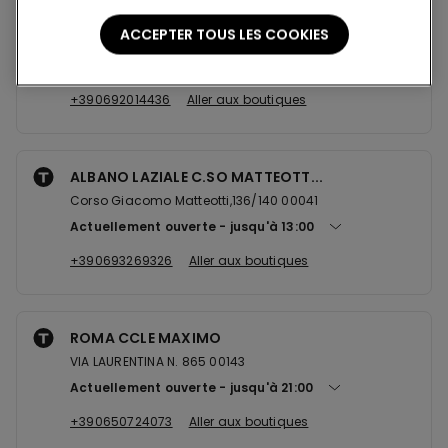
APRILIA CCLE APRILIA 2
ACCEPTER TOUS LES COOKIES
Via della Riserva Nuova snc 04011
Actuellement ouverte
jusqu'à
21:00
+390692014436
Aller aux boutiques
ALBANO LAZIALE C.SO MATTEOTT...
Corso Giacomo Matteotti,136/140 00041
Actuellement ouverte
jusqu'à
13:00
+390693269326
Aller aux boutiques
ROMA CCLE MAXIMO
VIA LAURENTINA N. 865 00143
Actuellement ouverte
jusqu'à
21:00
+390650724073
Aller aux boutiques