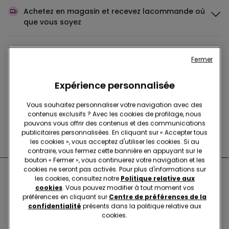
Achetez en magasin et recevez la
commande où
que vous soyez
Achetez en ligne et récupérez
votre commande
Fermer
en magasin
Expérience personnalisée
Passez votre commande
où vous voulez
Vous souhaitez personnaliser votre navigation avec des
contenus exclusifs ? Avec les cookies de profilage, nous
pouvons vous offrir des contenus et des communications
publicitaires personnalisées. En cliquant sur « Accepter tous
Changer l'article
en magasin
les cookies », vous acceptez d'utiliser les cookies. Si au
contraire, vous fermez cette bannière en appuyant sur le
bouton « Fermer », vous continuerez votre navigation et les
cookies ne seront pas activés. Pour plus d'informations sur
Boutiques proches de chez
les cookies, consultez notre
Politique relative aux
cookies
. Vous pouvez modifier à tout moment vos
vous
préférences en cliquant sur
Centre de préférences de la
confidentialité
présents dans la politique relative aux
cookies.