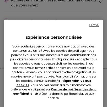
Achetez en magasin et recevez la
commande où
que vous soyez
Achetez en ligne et récupérez
votre commande
Fermer
en magasin
Expérience personnalisée
Passez votre commande
où vous voulez
Vous souhaitez personnaliser votre navigation avec des
contenus exclusifs ? Avec les cookies de profilage, nous
pouvons vous offrir des contenus et des communications
Changer l'article
en magasin
publicitaires personnalisées. En cliquant sur « Accepter tous
les cookies », vous acceptez d'utiliser les cookies. Si au
contraire, vous fermez cette bannière en appuyant sur le
bouton « Fermer », vous continuerez votre navigation et les
cookies ne seront pas activés. Pour plus d'informations sur
Boutiques proches de chez
les cookies, consultez notre
Politique relative aux
cookies
. Vous pouvez modifier à tout moment vos
vous
préférences en cliquant sur
Centre de préférences de la
confidentialité
présents dans la politique relative aux
cookies.
ROZZANO CCLE FIORDALISO