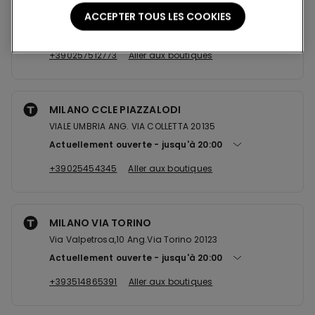
Via Eugenio Curiel,25 20089
ACCEPTER TOUS LES COOKIES
Actuellement ouverte
jusqu'à
22:00
+390257512773
Aller aux boutiques
MILANO CCLE PIAZZALODI
VIALE UMBRIA ANG. VIA COLLETTA 20135
Actuellement ouverte
jusqu'à
20:00
+39025454345
Aller aux boutiques
MILANO VIA TORINO
Via Valpetrosa,10 Ang.Via Torino 20123
Actuellement ouverte
jusqu'à
20:00
+393514865391
Aller aux boutiques