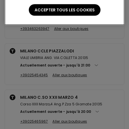
SAN GIULIANO MILANESE C.CLE
ACCEPTER TOUS LES COOKIES
S.S EMILIA KM 315 20098
Actuellement ouverte
jusqu'à
20:00
+393463263947
Aller aux boutiques
MILANO CCLE PIAZZALODI
VIALE UMBRIA ANG. VIA COLLETTA 20135
Actuellement ouverte
jusqu'à
21:00
+39025454345
Aller aux boutiques
MILANO C.SO XXII MARZO 4
Corso XXII Marzo,4 Ang.P.Zza 5 Giornate 20135
Actuellement ouverte
jusqu'à
20:00
+39025465967
Aller aux boutiques