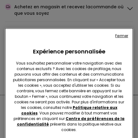
Achetez en magasin et recevez la
commande où
que vous soyez
Achetez en ligne et récupérez
votre commande
Fermer
en magasin
Expérience personnalisée
Passez votre commande
où vous voulez
Vous souhaitez personnaliser votre navigation avec des
contenus exclusifs ? Avec les cookies de profilage, nous
pouvons vous offrir des contenus et des communications
publicitaires personnalisées. En cliquant sur « Accepter tous
Changer l'article
en magasin
les cookies », vous acceptez d'utiliser les cookies. Si au
contraire, vous fermez cette bannière en appuyant sur le
bouton « Fermer », vous continuerez votre navigation et les
cookies ne seront pas activés. Pour plus d'informations sur
Boutiques proches de chez
les cookies, consultez notre
Politique relative aux
cookies
. Vous pouvez modifier à tout moment vos
vous
préférences en cliquant sur
Centre de préférences de la
confidentialité
présents dans la politique relative aux
cookies.