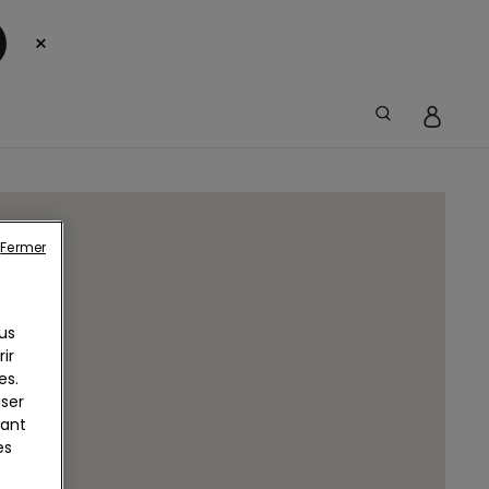
×
Fermer
us
ir
es.
iser
yant
es