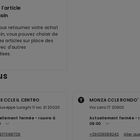
l'article
sin
ous retournez votre achat
n, vous pouvez choisir de
s articles sur place des
vec d'autres
ises.
us
E CCLE IL CENTRO
MONZA CCLE RONDO' D
iuseppe Luraghi 11 loc 31 20020
Via Lario 17 20900
ellement fermée
rouvre à
Actuellement fermée
0
09:00
917088709
+39039388243
Aller au