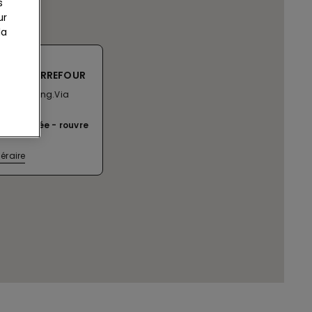
s
ur
la
 CCLE CARREFOUR
x S.S.527,Ang.Via
nita' N.76
ent fermée
rouvre
néraire