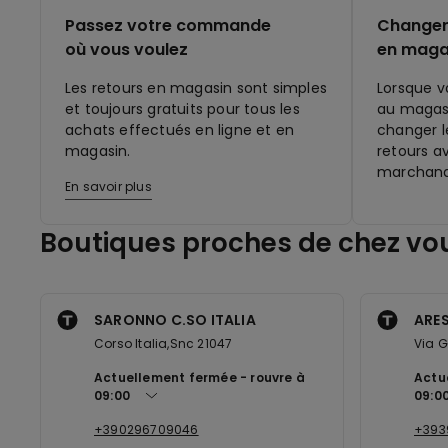
Passez votre commande
Changer 
où vous voulez
en maga
Les retours en magasin sont simples
Lorsque v
et toujours gratuits pour tous les
au magasi
achats effectués en ligne et en
changer le
magasin.
retours a
marchand
En savoir plus
Boutiques proches de chez vo
SARONNO C.SO ITALIA
ARES
Corso Italia,Snc 21047
Via G
Actuellement fermée
rouvre à
Actu
09:00
09:0
+390296709046
+393