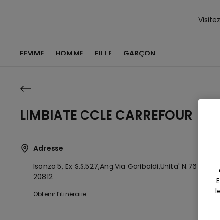
Visite
FEMME
HOMME
FILLE
GARÇON
LIMBIATE CCLE CARREFOUR
Adresse
Isonzo 5, Ex S.s.527,ang.via Garibaldi,unita' N.76
Limbi
20812
E
l
Obtenir l’itinéraire