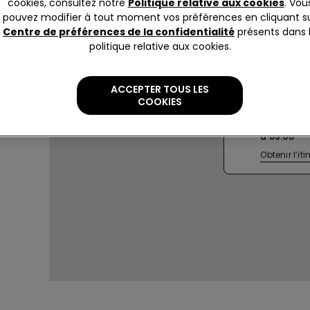
cookies, consultez notre
Politique relative aux cookies
. Vou
pouvez modifier à tout moment vos préférences en cliquant s
Centre de préférences de la confidentialité
présents dans 
politique relative aux cookies.
LIMBIATE
ACCEPTER TOUS LES
Isonzo 5, E
COOKIES
Garibaldi,U
Actuellem
à
09:00
Obtenir l’iti