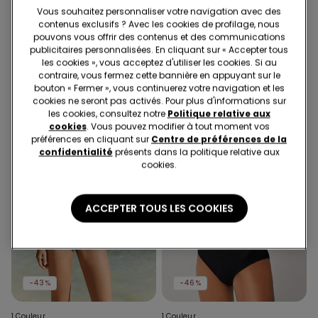
Vous souhaitez personnaliser votre navigation avec des
1 Couleur
1 Couleur
contenus exclusifs ? Avec les cookies de profilage, nous
Bas de Bikini Échancrure Haute
Haut de Bikini Balconnet
pouvons vous offrir des contenus et des communications
Froncée Golden Tropics
Légèrement Rembourré Golden
publicitaires personnalisées. En cliquant sur « Accepter tous
Tropics
les cookies », vous acceptez d'utiliser les cookies. Si au
contraire, vous fermez cette bannière en appuyant sur le
bouton « Fermer », vous continuerez votre navigation et les
cookies ne seront pas activés. Pour plus d'informations sur
les cookies, consultez notre
Politique relative aux
cookies
. Vous pouvez modifier à tout moment vos
préférences en cliquant sur
Centre de préférences de la
confidentialité
présents dans la politique relative aux
cookies.
ACCEPTER TOUS LES COOKIES
-43%
-46%
1 Couleur
1 Couleur