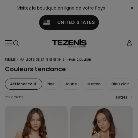
×
Visitez la boutique en ligne de votre Pays
UNITED STATES
>
>
FEMME
MAILLOTS DE BAIN ET BIKINIS
PAR COULEUR
Couleurs tendance
Afficher tout
Noir
Jaune
Marron
Bleu clair
Filtrer
221 articles