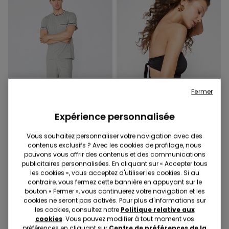
Fermer
Microfibre recyclée
Expérience personnalisée
-50%
-42%
Vous souhaitez personnaliser votre navigation avec des
contenus exclusifs ? Avec les cookies de profilage, nous
3 Couleurs
1 Couleur
pouvons vous offrir des contenus et des communications
Pyjama Court en Coton
Maillot de Bain Une Pièce
publicitaires personnalisées. En cliquant sur « Accepter tous
Passepoilé
Bandeau avec Fronces
les cookies », vous acceptez d'utiliser les cookies. Si au
Microfibre Recyclée
contraire, vous fermez cette bannière en appuyant sur le
bouton « Fermer », vous continuerez votre navigation et les
cookies ne seront pas activés. Pour plus d'informations sur
les cookies, consultez notre
Politique relative aux
cookies
. Vous pouvez modifier à tout moment vos
préférences en cliquant sur
Centre de préférences de la