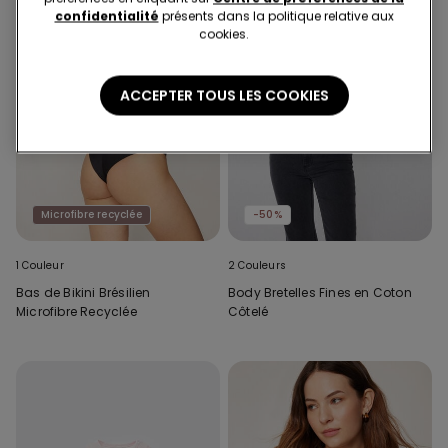
confidentialité
présents dans la politique relative aux
cookies.
ACCEPTER TOUS LES COOKIES
Microfibre recyclée
-50%
1 Couleur
2 Couleurs
Bas de Bikini Brésilien
Body Bretelles Fines en Coton
Microfibre Recyclée
Côtelé