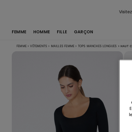
Visite
FEMME
HOMME
FILLE
GARÇON
FEMME
>
VÊTEMENTS
>
MAILLES FEMME
>
TOPS MANCHES LONGUES
>
HAUT C
E
l