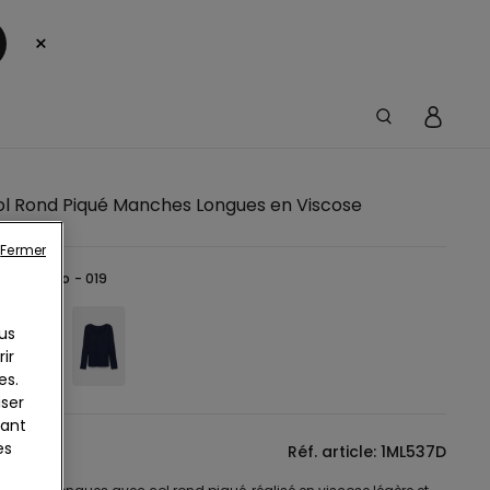
×
ol Rond Piqué Manches Longues en Viscose
Fermer
Noir -
Nero - 019
us
ir
es.
iser
yant
es
tion
Réf. article: 1ML537D