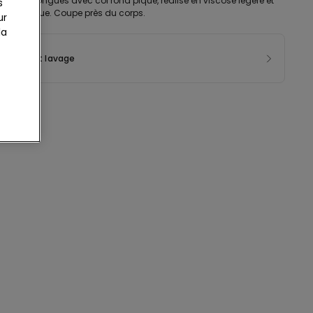
nches longues avec col rond piqué, réalisé en viscose légère et
s
t élastique. Coupe près du corps.
ur
la
sition et lavage