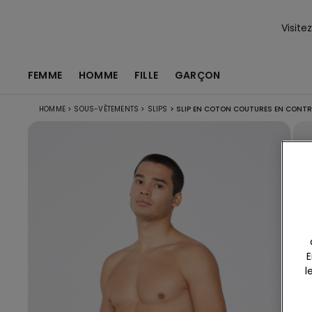
Visite
FEMME
HOMME
FILLE
GARÇON
HOMME
>
SOUS-VÊTEMENTS
>
SLIPS
>
SLIP EN COTON COUTURES EN CONTR
E
l