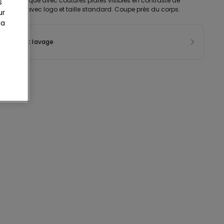
oton élastique avec coutures plates visibles en contraste de
s
élastique avec logo et taille standard. Coupe près du corps.
ur
la
sition et lavage