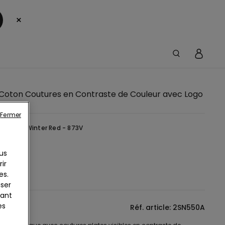
×
n Coton Coutures en Contraste de Couleur avec Logo
Fermer
Rouge -
Winter Red - 873V
us
ir
es.
iser
yant
es
tion
Réf. article: 2SN550A