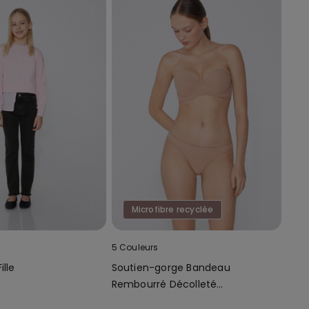
Microfibre recyclée
5 Couleurs
ille
Soutien-gorge Bandeau
Rembourré Décolleté
Microfibre Recyclée