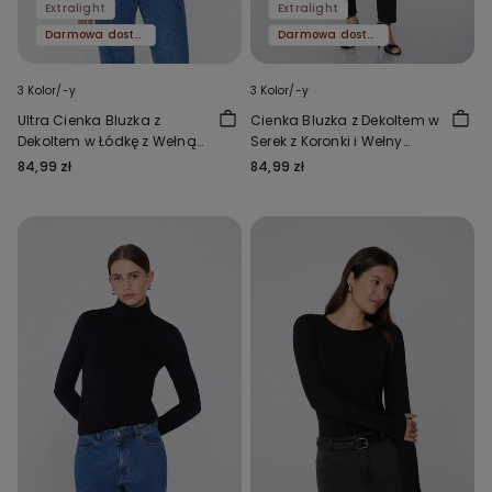
Extralight
Extralight
Darmowa dostawa
Darmowa dostawa
3 Kolor/-y
3 Kolor/-y
Ultra Cienka Bluzka z
Cienka Bluzka z Dekoltem w
Dekoltem w Łódkę z Wełną
Serek z Koronki i Wełny
Merinos
Merinos
84,99 zł
84,99 zł