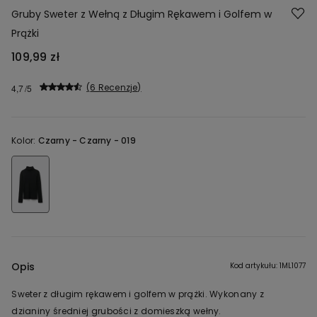
Gruby Sweter z Wełną z Długim Rękawem i Golfem w
Prążki
109,99 zł
6 Recenzje
4,7
Kolor:
Czarny -
Czarny - 019
Opis
Kod artykułu: 1ML1077
Sweter z długim rękawem i golfem w prążki. Wykonany z
dzianiny średniej grubości z domieszką wełny.