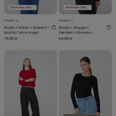
Darmowa dostawa
Darmowa dostawa
3 Kolor/-y
3 Kolor/-y
Bluzka z Golfem z Bawełny i
Bluzka z Okrągłym
Modalu Termicznego
Dekoltem z Bawełny i
Modalu Termicznego
74,99 zł
64,99 zł