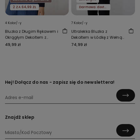
2 ZA 64,99 ZŁ
Darmowa dostawa
4 Kolor/-y
7 Kolor/-y
Bluzka z Długim Rękawem i
Ultralekka Bluzka z
Okrągłym Dekoltem z
Dekoltem w Łódkę z Wełną
Elastycznej Bawełny
Merinos
49,99 zł
74,99 zł
Organicznej
Hej! Dołącz do nas - zapisz się do newslettera!
Znajdź sklep