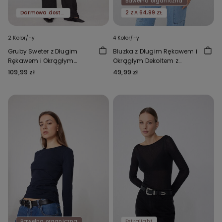
Bawełna organiczna
Darmowa dostawa
2 ZA 64,99 ZŁ
2 Kolor/-y
4 Kolor/-y
Gruby Sweter z Długim
Bluzka z Długim Rękawem i
Rękawem i Okrągłym
Okrągłym Dekoltem z
Dekoltem z Domieszką
Elastycznej Bawełny
109,99 zł
49,99 zł
Wełny
Organicznej
Bawełna organiczna
Extralight