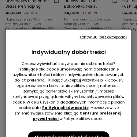
Bezszwowy Biustonosz
Tiulowy Biustonosz
Biuston
Brassiere Shaping
Balkonetka Paris
Push-up
Essential
49,99 zł
24,99 zł
74,99 zł
37,49 zł
94,99 z
Najniższa cena z 30 dni przed
Najniższa cena z 30 dni przed
Najniższ
obniżką:
34,99 zł
-29%
obniżką:
74,99 zł
-50%
obniżką:
Cena regularna:
49,99 zł
-50%
Cena regularna:
74,99 zł
-50%
Cena reg
Kontynuuj bez akceptacji
Indywidualny dobór treści
Może Ci się także spodobać
Chcesz wyświetlać indywidualnie dobrane treści?
Profilujące pliki cookie umożliwiają nam dostarczanie
użytkownikom treści i reklam indywidualnie dopasowanych
do ich preferencji. Klikając „Akceptuj wszystkie pliki cookie”,
zgadzasz się na korzystanie z plików cookie, natomiast
zamykając baner przyciskiem „zamknij”, możesz
kontynuować przeglądanie witryny bez aktywowania plików
cookie. W celu uzyskania dodatkowych informacji o plikach
cookie patrz
Polityka plików cookie
. Możesz zawsze
zmienić swoje ustawienia, klikając
Centrum preferencji
prywatności
w Polityce plików cookie.