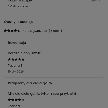
Odbiór w sklepie
Gratis
2-3 dni robocze
Oceny i recenzje
4,7
z 5 gwiazdek
6 ocen
Rewelacja
bardzo cieply swetr
Ocena
5
Tatiana S
z
19 sty 2026
5
Przyjemny dla ciała golfik
Miły dla ciała golfik, tylko nieco przykrótki.
Ocena
4
Joanna J