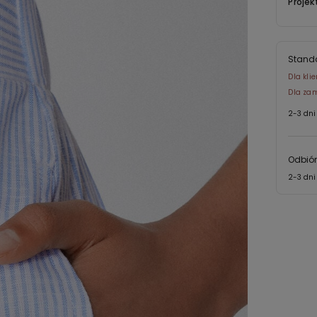
Projek
Stand
Dla kli
Dla zam
2-3 dni
Odbiór
2-3 dni