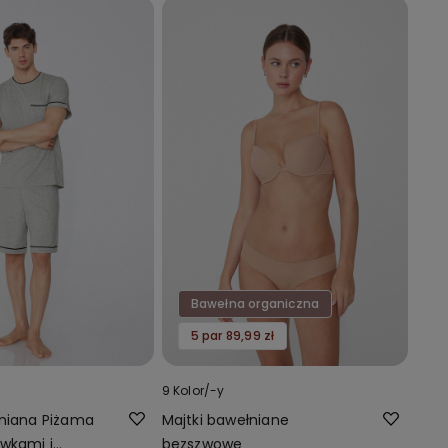
Bawełna organiczna
5 par 89,99 zł
9 Kolor/-y
łniana Piżama
Majtki bawełniane
wkami i
bezszwowe