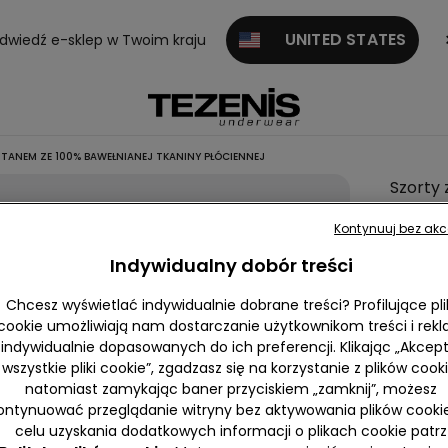
UNITED STATES
dwiedź e-sklep w Twoim kraju
TANEM ZE 100% BAWEŁNIANEJ TKANINY PŁÓCIENNEJ
Szorty 
Wysok
Kontynuuj bez akc
Stanem
Indywidualny dobór treści
100%
Bawełn
Chcesz wyświetlać indywidualnie dobrane treści? Profilujące pli
Tkanin
cookie umożliwiają nam dostarczanie użytkownikom treści i rek
indywidualnie dopasowanych do ich preferencji. Klikając „Akcept
Płócien
wszystkie pliki cookie”, zgadzasz się na korzystanie z plików cooki
null
natomiast zamykając baner przyciskiem „zamknij”, możesz
ontynuować przeglądanie witryny bez aktywowania plików cooki
Przykro 
celu uzyskania dodatkowych informacji o plikach cookie patrz
zostać 