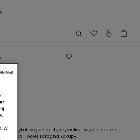
×
z
im
eptacji
 ze
ianej
ki
y
lam
uj
nej
e,
e. W
nam, artykuł nie jest dostępny online, więc nie może
dodany do Twojej Torby na Zakupy.