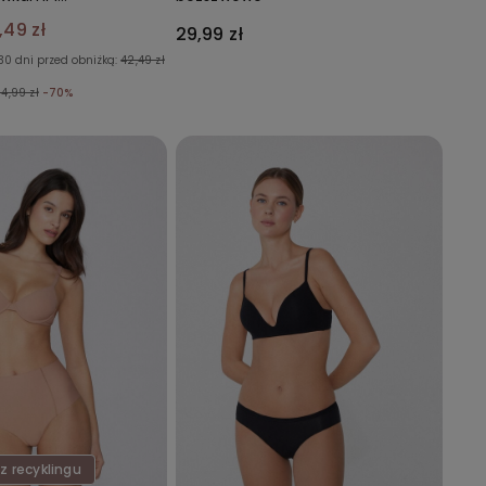
,49 zł
29,99 zł
30 dni przed obniżką:
42,49 zł
4,99 zł
-70%
 z recyklingu