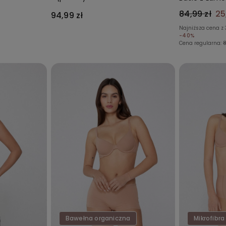
gu
Marszczeniem z Mikrofibry
Kieszonką
84,99 zł
25
94,99 zł
z Recyklingu
Najniższa cena z 
-40%
Cena regularna:
8
Bawełna organiczna
Mikrofibra