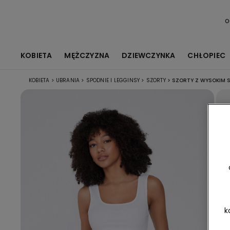
o
KOBIETA
MĘŻCZYZNA
DZIEWCZYNKA
CHŁOPIEC
KOBIETA
>
UBRANIA
>
SPODNIE I LEGGINSY
>
SZORTY
>
SZORTY Z WYSOKIM S
k