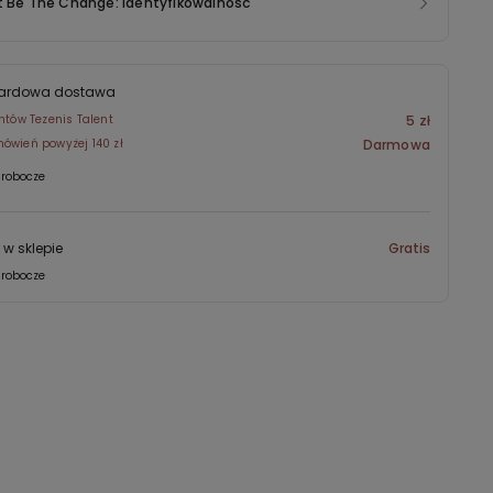
t Be The Change: identyfikowalność
ardowa dostawa
entów Tezenis Talent
5 zł
ówień powyżej 140 zł
Darmowa
 robocze
 w sklepie
Gratis
 robocze