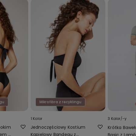
ngu
Mikrofibra z recyklingu
1 Kolor
3 Kolor/-y
ysokim
Jednoczęściowy Kostium
Krótka Bawe
iem z
Kąpielowy Bandeau z
Basic z Lamó