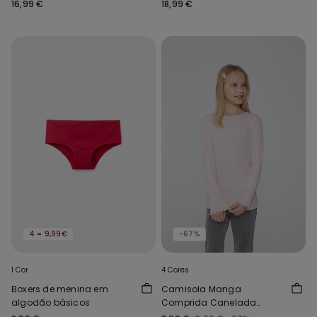
Reciclada
Reciclada Full Coverage
16,99 €
18,99 €
4 = 9,99€
-67%
1 Cor
4 Cores
Boxers de menina em
Camisola Manga
algodão básicos
Comprida Canelada
Acabamento em Onda