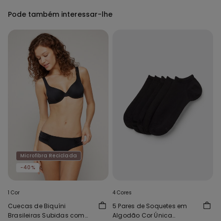
Pode também interessar-lhe
Microfibra Reciclada
-40%
1 Cor
4 Cores
Cuecas de Biquíni
5 Pares de Soquetes em
Brasileiras Subidas com
Algodão Cor Única