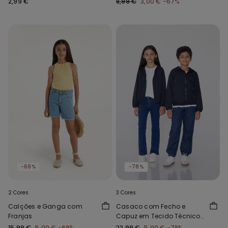
2,99 €
8,99 €
3,00 €
-67%
Decote Redondo Menina
-69%
-78%
2 Cores
3 Cores
Calções e Ganga com
Casaco com Fecho e
Franjas
Capuz em Tecido Técnico
Criança Unissexo
15,99 €
5,00 €
-69%
22,99 €
5,00 €
-78%