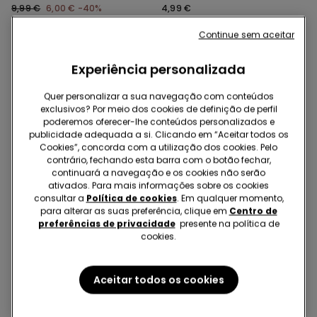
Franzido Micro Reciclada
Unissexo
9,99 €
6,00 €
-40%
4,99 €
Continue sem aceitar
Experiência personalizada
Quer personalizar a sua navegação com conteúdos
exclusivos? Por meio dos cookies de definição de perfil
poderemos oferecer-lhe conteúdos personalizados e
publicidade adequada a si. Clicando em “Aceitar todos os
Cookies”, concorda com a utilização dos cookies. Pelo
contrário, fechando esta barra com o botão fechar,
continuará a navegação e os cookies não serão
ativados. Para mais informações sobre os cookies
consultar a
Política de cookies
. Em qualquer momento,
para alterar as suas preferência, clique em
Centro de
preferências de privacidade
presente na política de
cookies.
-75%
-75%
1 Cor
3 Cores
Aceitar todos os cookies
Calças à Boca de Sino em
Jeans Skinny Menina
Tecido Elástico
19,99 €
5,00 €
-75%