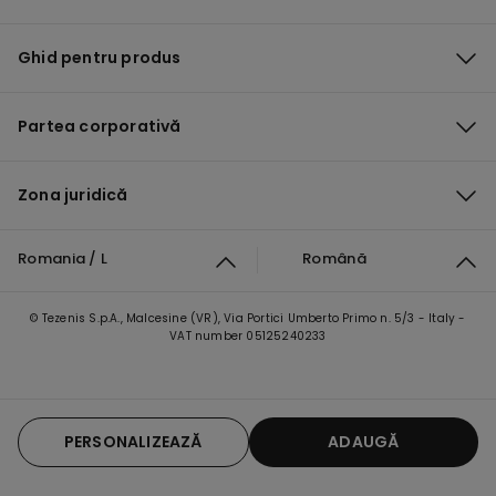
Ghid pentru produs
Partea corporativă
Zona juridică
Romania / L
Română
© Tezenis S.p.A., Malcesine (VR), Via Portici Umberto Primo n. 5/3 - Italy -
VAT number 05125240233
PERSONALIZEAZĂ
ADAUGĂ