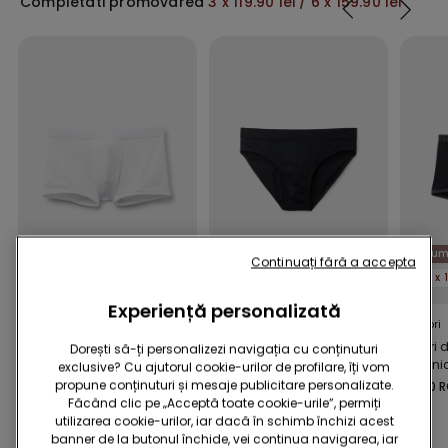
Completati promovarea
3 x 119.90 lei / 6 x 159.90 lei
Bum
Continuați fără a accepta
3 x 119.90 lei / 6 x 159.90 lei
3 x 119.90 lei / 6 x 159.90 lei
Experiență personalizată
6 Culori
6 Culori
8 Culori
Boxeri din Microfibră
Slip din Bumbac
Boxeri
Dorești să-ți personalizezi navigația cu conținuturi
Elastică cu Logo
elasticizat
Organic
exclusive? Cu ajutorul cookie-urilor de profilare, îți vom
Contras
propune conținuturi și mesaje publicitare personalizate.
59,90 RON
59,90 RON
59,90 
Făcând clic pe „Acceptă toate cookie-urile”, permiți
utilizarea cookie-urilor, iar dacă în schimb închizi acest
banner de la butonul închide, vei continua navigarea, iar