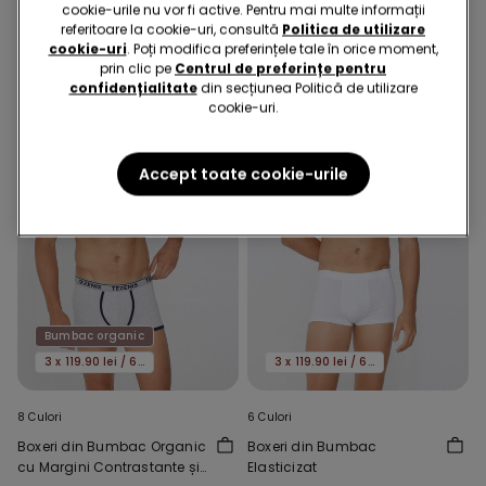
cookie-urile nu vor fi active. Pentru mai multe informații
S-ar putea să-ți placă și:
referitoare la cookie-uri, consultă
Politica de utilizare
cookie-uri
. Poți modifica preferințele tale în orice moment,
prin clic pe
Centrul de preferințe pentru
confidențialitate
din secțiunea Politică de utilizare
cookie-uri.
Accept toate cookie-urile
Bumbac organic
3 x 119.90 lei / 6 x 159.90 lei
3 x 119.90 lei / 6 x 159.90 lei
8 Culori
6 Culori
Boxeri din Bumbac Organic
Boxeri din Bumbac
cu Margini Contrastante și
Elasticizat