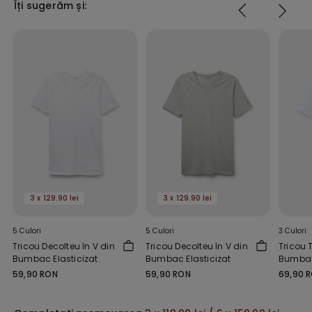
Îți sugerăm și:
3 x 129.90 lei
3 x 129.90 lei
5 Culori
5 Culori
3 Culori
Tricou Decolteu în V din
Tricou Decolteu în V din
Tricou 
Bumbac Elasticizat
Bumbac Elasticizat
Bumba
59,90 RON
59,90 RON
69,90 