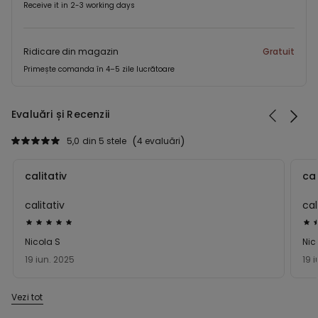
Receive it in 2-3 working days
Ridicare din magazin
Gratuit
Primește comanda în 4–5 zile lucrătoare
Evaluări și Recenzii
5,0
din 5 stele
4 evaluări
calitativ
cal
calitativ
cal
Evaluat
Eva
5
5
Nicola S
Nic
din
din
19 iun. 2025
19 
5
5
Vezi tot