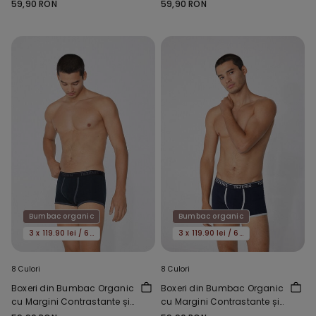
Logo
59,90 RON
59,90 RON
Bumbac organic
Bumbac organic
3 x 119.90 lei / 6 x 159.90 lei
3 x 119.90 lei / 6 x 159.90 lei
8 Culori
8 Culori
Boxeri din Bumbac Organic
Boxeri din Bumbac Organic
cu Margini Contrastante și
cu Margini Contrastante și
Logo
Logo