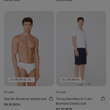
3 x 119.90 lei / 6 x 159.90 lei
3 x 129.90 lei
6 Culori
5 Culori
Slip din Bumbac elasticizat
Tricou Decolteu în V din
Bumbac Elasticizat
59,90 RON
59,90 RON