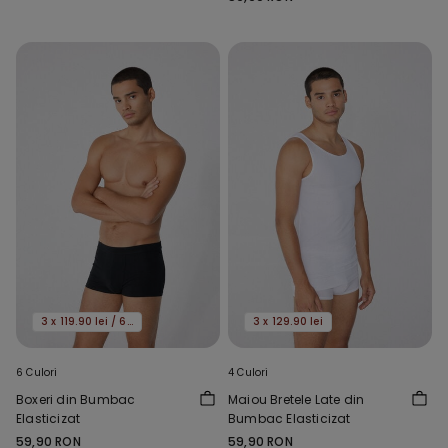
3 x 119.90 lei / 6 x 159.90 lei
3 x 129.90 lei
6 Culori
4 Culori
Boxeri din Bumbac
Maiou Bretele Late din
Elasticizat
Bumbac Elasticizat
59,90 RON
59,90 RON