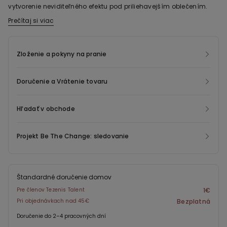
vytvorenie neviditeľného efektu pod priliehavejším oblečením.
Prečítaj si viac
Tento odev obsahuje recyklovaný nylon Econyl ®, regenerovaný z
odpadu z výroby pred spotrebou, z rybárskej siete a kobercov.
Econyl ® má rovnaké vlastnosti ako pôvodný nylon, ale je možné
Zloženie a pokyny na pranie
ho recyklovať a pretvárať bez limitu, čím šetríme energiu, emisie
a dávame nový život odpadu inak určenému na likvidáciu.
Doručenie a Vrátenie tovaru
Hľadať v obchode
Projekt Be The Change: sledovanie
Štandardné doručenie domov
Pre členov Tezenis Talent
1€
Pri objednávkach nad 45€
Bezplatná
Doručenie do 2–4 pracovných dní