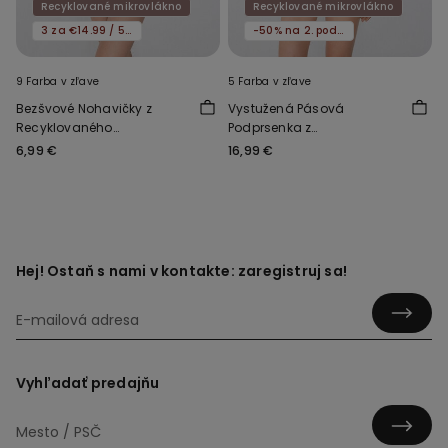
Recyklované mikrovlákno
Recyklované mikrovlákno
3 za €14.99 / 5 za €21.99
-50% na 2. podprsenku
9 Farba v zľave
5 Farba v zľave
Bezšvové Nohavičky z
Vystužená Pásová
Recyklovaného
Podprsenka z
Mikrovlákna
Recyklovaného
6,99 €
16,99 €
Mikrovlákna New York
Hej! Ostaň s nami v kontakte: zaregistruj sa!
Vyhľadať predajňu