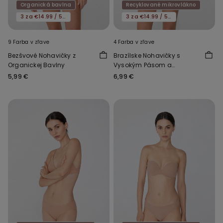
Organická bavlna
Recyklované mikrovlákno
3 za €14.99 / 5 za €21.99
3 za €14.99 / 5 za €21.99
9 Farba v zľave
4 Farba v zľave
Bezšvové Nohavičky z
Brazílske Nohavičky s
Organickej Bavlny
Vysokým Pásom a
Neopracovaným Okrajom z
5,99 €
6,99 €
Recyklovaného
Mikrovlákna