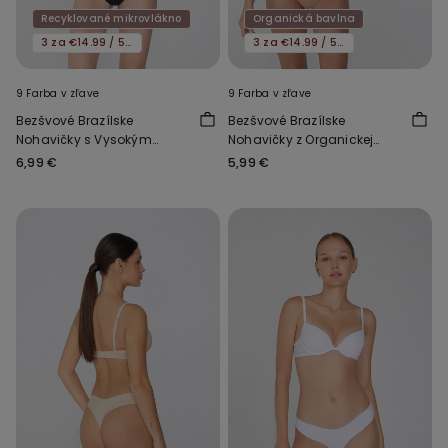
Recyklované mikrovlákno
Organická bavlna
3 za €14.99 / 5 za €21.99
3 za €14.99 / 5 za €21.99
9 Farba v zľave
9 Farba v zľave
Bezšvové Brazílske
Bezšvové Brazílske
Nohavičky s Vysokým
Nohavičky z Organickej
Vykrojením z
Bavlny
6,99 €
5,99 €
Recyklovaného
Mikrovlákna