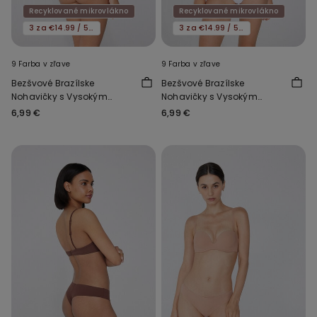
Recyklované mikrovlákno
Recyklované mikrovlákno
3 za €14.99 / 5 za €21.99
3 za €14.99 / 5 za €21.99
9 Farba v zľave
9 Farba v zľave
Bezšvové Brazílske
Bezšvové Brazílske
Nohavičky s Vysokým
Nohavičky s Vysokým
Vykrojením z
Vykrojením z
6,99 €
6,99 €
Recyklovaného
Recyklovaného
Mikrovlákna
Mikrovlákna