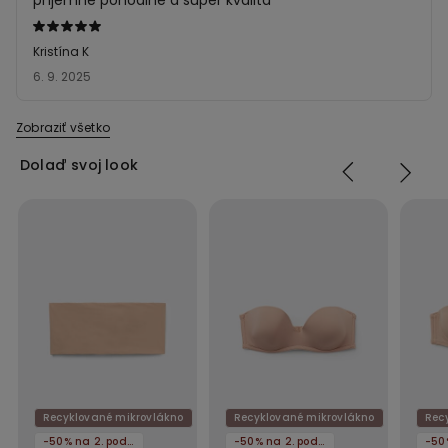
príjemné pohodlne a super kvalita
Hodnotenie:
5
Kristína K
z 5
6. 9. 2025
Zobraziť všetko
Dolaď svoj look
Recyklované mikrovlákno
Recyklované mikrovlákno
Rec
-50% na 2. podprsenku
-50% na 2. podprsenku