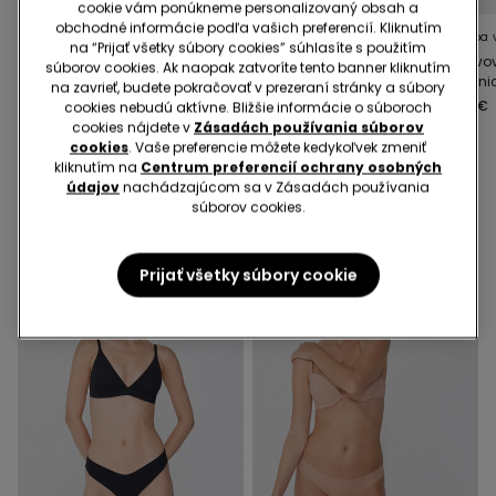
cookie vám ponúkneme personalizovaný obsah a
obchodné informácie podľa vašich preferencií. Kliknutím
8 Farba v zľave
10 Farba v zľave
9 Farba 
na “Prijať všetky súbory cookies” súhlasíte s použitím
Bezšvové Brazílske
Dámske Nohavičky z
Bezšvov
súborov cookies. Ak naopak zatvoríte tento banner kliknutím
Nohavičky z Organickej
Organickej Bavlny
Organic
na zavrieť, budete pokračovať v prezeraní stránky a súbory
Bavlny a Recyklovanej
6,99 €
5,99 €
5,99 €
cookies nebudú aktívne. Bližšie informácie o súboroch
Čipky
cookies nájdete v
Zásadách používania súborov
cookies
. Vaše preferencie môžete kedykoľvek zmeniť
kliknutím na
Centrum preferencií ochrany osobných
údajov
nachádzajúcom sa v Zásadách používania
Mohlo by sa ti tiež páčiť
súborov cookies.
Prijať všetky súbory cookie