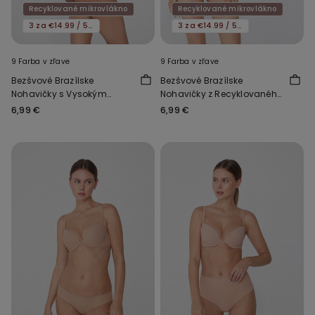
Recyklované mikrovlákno
Recyklované mikrovlákno
3 za €14.99 / 5 za €21.99
3 za €14.99 / 5 za €21.99
9 Farba v zľave
9 Farba v zľave
Bezšvové Brazílske
Bezšvové Brazílske
Nohavičky s Vysokým
Nohavičky z Recyklovaného
Vykrojením z
Mikrovlákna
6,99 €
6,99 €
Recyklovaného
Mikrovlákna