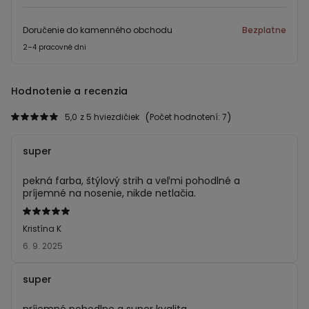
Doručenie do kamenného obchodu
Bezplatne
2–4 pracovné dni
Hodnotenie a recenzia
5,0
z 5 hviezdičiek
Počet hodnotení: 7
super
pekná farba, štýlový strih a veľmi pohodlné a
príjemné na nosenie, nikde netlačia.
Hodnotenie:
5
Kristína K
z 5
6. 9. 2025
super