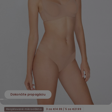
Dokončite propagáciu
Recyklované mikrovlákno
3 za €14.99 / 5 za €21.99