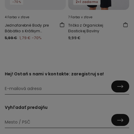
-70%
2+1 zadarmo
4 Farba v zľave
7 Farba v zľave
Jednofarebné Body pre
Tričko z Organickej
Bábätko s Krátkym
Elastickej Bavlny
Rukávom zo 100 % Bavlny
5,99 €
1,79 €
-70%
9,99 €
Hej! Ostaň s nami v kontakte: zaregistruj sa!
Vyhľadať predajňu