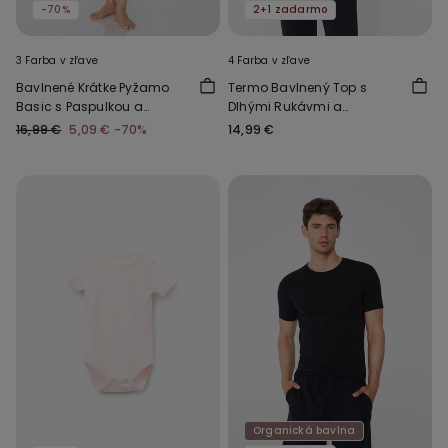
-70%
2+1 zadarmo
3 Farba v zľave
4 Farba v zľave
Bavlnené Krátke Pyžamo
Termo Bavlnený Top s
Basic s Paspulkou a
Dlhými Rukávmi a
Vreckom
Okrúhlym Výstrihom
16,99 €
5,09 €
-70%
14,99 €
Organická bavlna