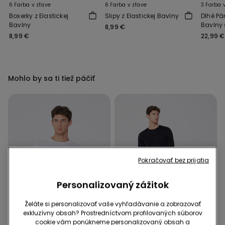
6 Farba v zľave
6 Farba v zľave
3 Farba 
Boxerky z Elastickej
Slipy z Elastickej Bavlny
Dlhé Pá
Bavlny
Bavlny 
8,99 €
8,99 €
22,99 €
Mohlo by sa ti tiež páčiť
Pokračovať bez prijatia
Personalizovaný zážitok
Želáte si personalizovať vaše vyhľadávanie a zobrazovať
exkluzívny obsah? Prostredníctvom profilovaných súborov
cookie vám ponúkneme personalizovaný obsah a