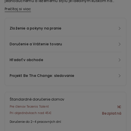
jednoduchému a ležérnemu štýlu je ideálnym kúskom na
nosenie pre akúkoľvek príležitosť a look.
Prečítaj si viac
Zloženie a pokyny na pranie
Doručenie a Vrátenie tovaru
Hľadať v obchode
Projekt Be The Change: sledovanie
Štandardné doručenie domov
Pre členov Tezenis Talent
1€
Pri objednávkach nad 45€
Bezplatná
Doručenie do 2–4 pracovných dní