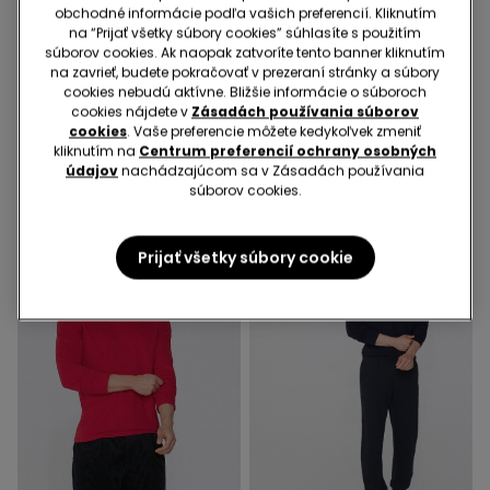
obchodné informácie podľa vašich preferencií. Kliknutím
2+1 zadarmo
2+1 zadarmo
na “Prijať všetky súbory cookies” súhlasíte s použitím
súborov cookies. Ak naopak zatvoríte tento banner kliknutím
na zavrieť, budete pokračovať v prezeraní stránky a súbory
5 Farba v zľave
5 Farba v zľave
cookies nebudú aktívne. Bližšie informácie o súboroch
Tričko zo 100 % Bavlny s
Tričko zo 100 % Bavlny s
cookies nájdete v
Zásadách používania súborov
Okrúhlym Výstrihom a
Okrúhlym Výstrihom a
cookies
. Vaše preferencie môžete kedykoľvek zmeniť
Dlhým Rukávom
Dlhým Rukávom
kliknutím na
Centrum preferencií ochrany osobných
10,99 €
10,99 €
údajov
nachádzajúcom sa v Zásadách používania
súborov cookies.
Prijať všetky súbory cookie