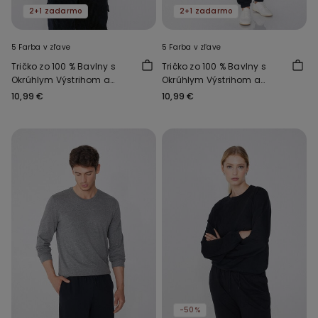
2+1 zadarmo
2+1 zadarmo
5 Farba v zľave
5 Farba v zľave
Tričko zo 100 % Bavlny s
Tričko zo 100 % Bavlny s
Okrúhlym Výstrihom a
Okrúhlym Výstrihom a
Dlhým Rukávom
Dlhým Rukávom
10,99 €
10,99 €
-50%