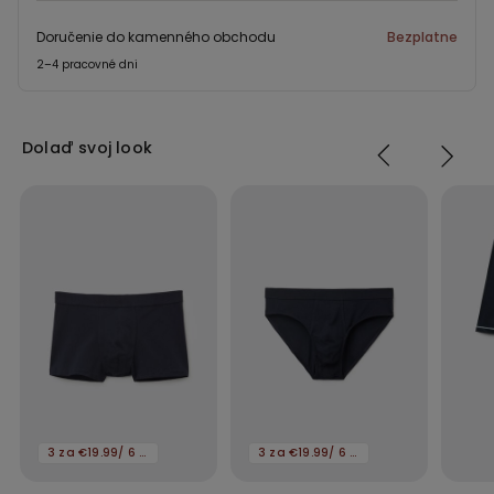
Doručenie do kamenného obchodu
Bezplatne
2–4 pracovné dni
Dolaď svoj look
3 za €19.99/ 6 za €29.99
3 za €19.99/ 6 za €29.99