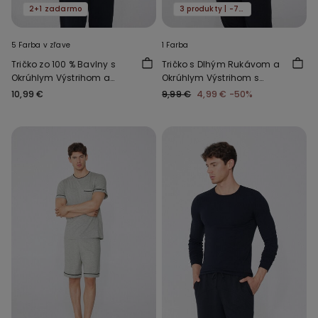
2+1 zadarmo
3 produkty | -70%
5 Farba v zľave
1 Farba
Tričko zo 100 % Bavlny s
Tričko s Dlhým Rukávom a
Okrúhlym Výstrihom a
Okrúhlym Výstrihom s
Dlhým Rukávom
Manžetami
10,99 €
9,99 €
4,99 €
-50%