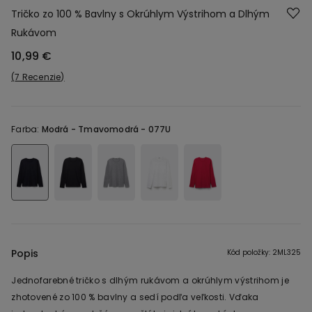
Tričko zo 100 % Bavlny s Okrúhlym Výstrihom a Dlhým
Rukávom
10,99 €
7 Recenzie
Farba:
Modrá -
Tmavomodrá - 077U
Popis
Kód položky: 2ML325
Jednofarebné tričko s dlhým rukávom a okrúhlym výstrihom je
zhotovené zo 100 % bavlny a sedí podľa veľkosti. Vďaka