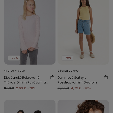
-70%
-70%
4 Farba v zľave
2 Farba v zľave
Dievčenské Rebrované
Denimové Šortky s
Tričko s Dlhým Rukávom a
Rozstrapkaným Okrajom
Vlnitým Lemom
8,99 €
2,69 €
-70%
15,99 €
4,79 €
-70%