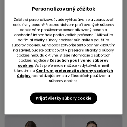
Personalizovaný zážitok
Želáte si personalizovať vaše vyhľadávanie a zobrazovať
exkluzívny obsah? Prostredníctvom profilovaných súborov
cookie vám ponúkneme personalizovaný obsah a
obchodné informácie podľa vašich preferencií. Kliknutím
na “Prijať všetky súbory cookies” súhlasíte s použitím
súborov cookies. Ak naopak zatvoríte tento banner kliknutím
na zavrieť, budete pokračovať v prezeraní stránky a súbory
cookies nebudú aktívne. Bližšie informácie o súboroch
cookies nájdete v
Zásadách používania súborov
-50%
cookies
. Vaše preferencie môžete kedykoľvek zmeniť
3 produkty | -70%
-70%
kliknutím na
Centrum preferencií ochrany osobných
údajov
nachádzajúcom sa v Zásadách používania
súborov cookies.
1 Farba
3 Farba v zľave
Trúbkové Nohavice z
Dievčenské Skinny Džínsy
Elastického Plátna
19,99 €
5,99 €
-70%
Prijať všetky súbory cookie
19,99 €
9,99 €
-50%