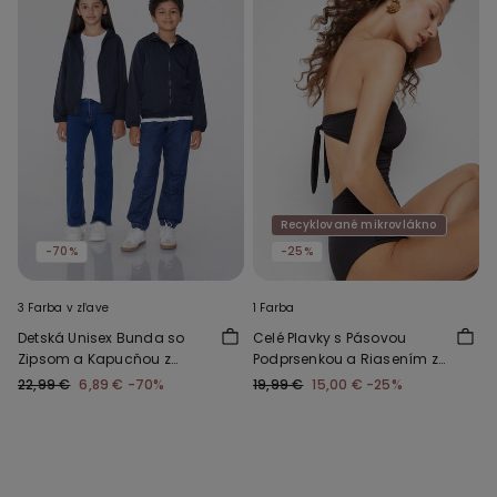
Recyklované mikrovlákno
-70%
-25%
3 Farba v zľave
1 Farba
Detská Unisex Bunda so
Celé Plavky s Pásovou
Zipsom a Kapucňou z
Podprsenkou a Riasením z
Technického Materiálu
Recyklovaného
22,99 €
6,89 €
-70%
19,99 €
15,00 €
-25%
Mikrovlákna