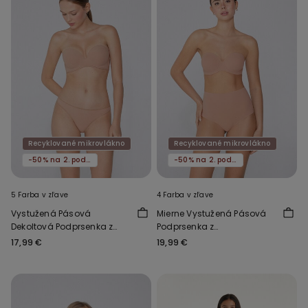
Recyklované mikrovlákno
Recyklované mikrovlákno
-50% na 2. podprsenku
-50% na 2. podprsenku
5 Farba v zľave
4 Farba v zľave
Vystužená Pásová
Mierne Vystužená Pásová
Dekoltová Podprsenka z
Podprsenka z
Recyklovaného
Recyklovaného
17,99 €
19,99 €
Mikrovlákna
Mikrovlákna Full Coverage