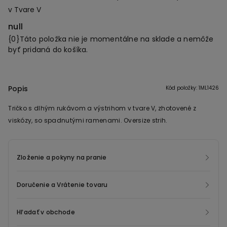
v Tvare V
null
{0}Táto položka nie je momentálne na sklade a nemôže
byť pridaná do košíka.
Popis
Kód položky: 1ML1426
Tričko s dlhým rukávom a výstrihom v tvare V, zhotovené z
viskózy, so spadnutými ramenami. Oversize strih.
Zloženie a pokyny na pranie
Doručenie a Vrátenie tovaru
Hľadať v obchode