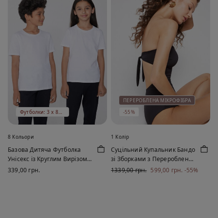
ПЕРЕРОБЛЕНА МІКРОФІБРА
Футболки: 3 x 899 ₴
-55%
8 Кольори
1 Колір
Базова Дитяча Футболка
Суцільний Купальник Бандо
Унісекс із Круглим Вирізом
зі Зборками з Переробленої
зі 100% Бавовни
Мікрофібри
339,00 грн.
1339,00 грн.
599,00 грн.
-55%