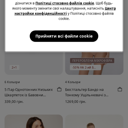
дізнатися в
Політиці стосовно файлів cookie
. Щоб будь-
якого моменту змінити свої налаштування, натисніть
Центр
настройки конфіденційності
у Політиці стосовно файлів
cookie.
Прийняти всі файли сookie
ПЕРЕРОБЛЕНА МІКРОФІБРА
2+1
-50% НА 2-ий БЮСТГАЛЬТЕР
6 Кольори
4 Кольори
5 Пар Однотонних Низьких
Бюстгальтер Бандо на
Шкарпеток із Бавовни
Тонкому Ущільнювачі з
Унісекс
Переробленої Мікрофібри
339,00 грн.
1269,00 грн.
Full Coverage