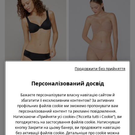
ПЕРЕРОБЛЕНА МІКРОФІБРА
ПЕРЕРОБЛЕНА МІКРОФІБРА
Продовжити без прийняття
-55%
-50% НА 2-ий БЮСТГАЛЬТЕР
Персоналізований досвід
1 Колір
5 Кольори
Бажаєте персоналізувати власну навігацію сайтом й
Плавки Бікіні Сліпи Високі зі
Бюстгальтер Бандо з
збагатити її ексклюзивним контентом? За активних
Зборками з Переробленої
Ущільнювачем із Глибоким
профільних файлів cookie ми зможемо пропонувати вам
Мікрофібри
Вирізом із Переробленої
669,00 грн.
299,00 грн.
-55%
1139,00 грн.
персоналізований контент та рекламні повідомлення.
Мікрофібри
Натискаючи «Прийняти усі cookie» (“Accetta tutti i Cookie”), ви
погоджуєтесь на застосування файлів cookie. Натиснувши
кнопку Закрити на цьому банері, ви продовжите навігацію
без активації файлів cookie. Детальніше про cookie можна