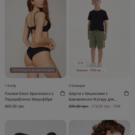
-70%
ПЕРЕРОБЛЕНА МІКРОФІБРА
Знижка -70% на 5 од
1 Колір
3 Кольори
Плавки Бікіні Бразиліано з
Шорти з Кишенями з
Переробленої Мікрофібри
Бавовняного Футеру для
Хлопчиків
669,00 грн.
599,00 грн.
179,00 грн.
-70%