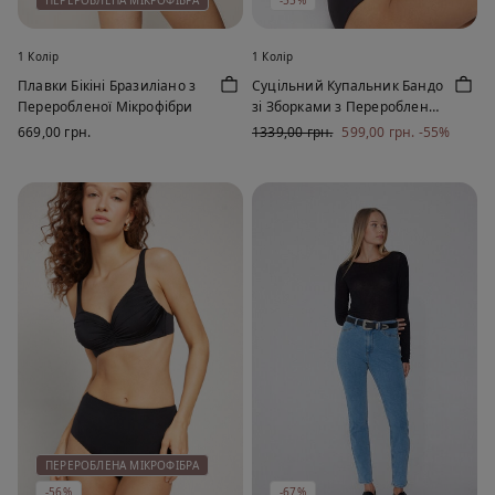
ПЕРЕРОБЛЕНА МІКРОФІБРА
-55%
1 Колір
1 Колір
Плавки Бікіні Бразиліано з
Суцільний Купальник Бандо
Переробленої Мікрофібри
зі Зборками з Переробленої
Мікрофібри
669,00 грн.
1339,00 грн.
599,00 грн.
-55%
ПЕРЕРОБЛЕНА МІКРОФІБРА
-56%
-67%