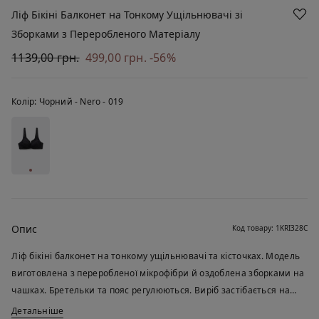
Ліф Бікіні Балконет на Тонкому Ущільнювачі зі
Зборками з Переробленого Матеріалу
1139,00 грн.
499,00 грн.
-56%
Колір:
Чорний -
Nero - 019
Опис
Код товару: 1KRI328C
Ліф бікіні балконет на тонкому ущільнювачі та кісточках. Модель
виготовлена з переробленої мікрофібри й оздоблена зборками на
чашках. Бретельки та пояс регулюються. Виріб застібається на
гачок на спині.
Детальніше
Тканина цього виробу містить сертифіковане перероблене