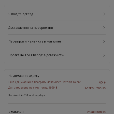
волокно, отримане з належним чином утилізованих пластикових
пляшок. Для створення цього нового виробу ми використовуємо
Склад та догляд
вторинну сировину, даруючи матеріалам нове життя та
мінімізуючи вплив на довкілля.
Доставлення та повернення
Перевірити наявність в магазині
Проєкт Be The Change: відстежність
На домашню адресу
Ціна для учасників програми лояльності Tezenis Talent
65 ₴
Для замовлень на суму понад 1999 ₴
Безкоштовно
Receive it in 2-3 working days
У магазин
Безкоштовно