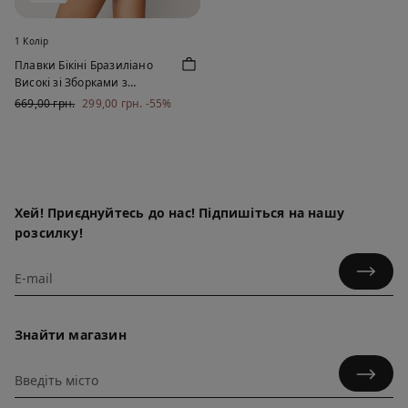
1 Колір
Плавки Бікіні Бразиліано
Високі зі Зборками з
Переробленої Мікрофібри
669,00 грн.
299,00 грн.
-55%
Хей! Приєднуйтесь до нас! Підпишіться на нашу
розсилку!
Знайти магазин