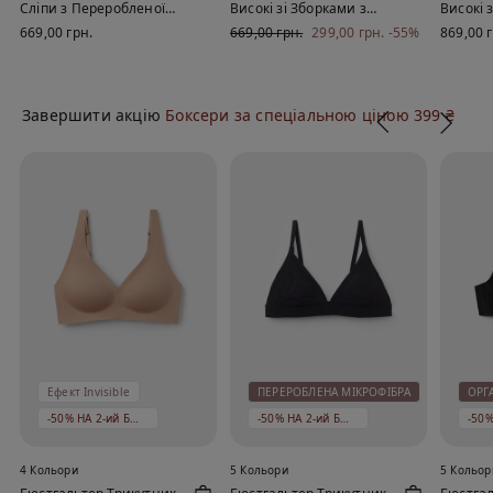
Сліпи з Переробленої
Високі зі Зборками з
Високі 
Мікрофібри
Переробленої
Мікроф
669,00 грн.
669,00 грн.
299,00 грн.
-55%
869,00 
Мікрофібри
Завершити акцію
Боксери за спеціальною ціною 399 ₴
Ефект Invisible
ПЕРЕРОБЛЕНА МІКРОФІБРА
ОРГ
-50% НА 2-ий БЮСТГАЛЬТЕР
-50% НА 2-ий БЮСТГАЛЬТЕР
4 Кольори
5 Кольори
5 Кольор