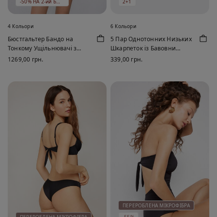
-50% НА 2-ий БЮСТГАЛЬТЕР
2+1
4 Кольори
6 Кольори
Бюстгальтер Бандо на
5 Пар Однотонних Низьких
Тонкому Ущільнювачі з
Шкарпеток із Бавовни
Переробленої Мікрофібри
Унісекс
1269,00 грн.
339,00 грн.
Full Coverage
ПЕРЕРОБЛЕНА МІКРОФІБРА