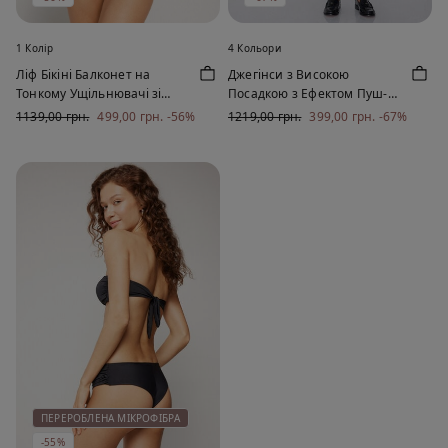
1 Колір
4 Кольори
Ліф Бікіні Балконет на
Джегінси з Високою
Тонкому Ущільнювачі зі
Посадкою з Ефектом Пуш-
Зборками з Переробленого
Ап
1139,00 грн.
499,00 грн.
-56%
1219,00 грн.
399,00 грн.
-67%
Матеріалу
ПЕРЕРОБЛЕНА МІКРОФІБРА
-55%