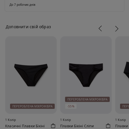
До 7 робочих днів
Доповнити свій образ
ПЕРЕРОБЛЕНА МІКРОФІБРА
ПЕРЕРОБЛЕНА МІКРОФІБРА
-55%
ПЕР
1 Колір
1 Колір
1 Колір
Класичні Плавки Бікіні
Плавки Бікіні Сліпи
Плавки 