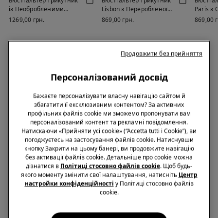
Бюстгальтер Трикутник
Бюстгальтер Трикутник
Бюстгал
із Необробленими
Lisbon з Переробленої
Paris з 
Краями Natural Lifting
Мікрофібри
Бавовн
1269,00 грн.
869,00 грн.
869,00 
Продовжити без прийняття
Вам може також сподобатися
Персоналізований досвід
Бажаєте персоналізувати власну навігацію сайтом й
збагатити її ексклюзивним контентом? За активних
профільних файлів cookie ми зможемо пропонувати вам
персоналізований контент та рекламні повідомлення.
Натискаючи «Прийняти усі cookie» (“Accetta tutti i Cookie”), ви
погоджуєтесь на застосування файлів cookie. Натиснувши
кнопку Закрити на цьому банері, ви продовжите навігацію
без активації файлів cookie. Детальніше про cookie можна
дізнатися в
Політиці стосовно файлів cookie
. Щоб будь-
якого моменту змінити свої налаштування, натисніть
Центр
настройки конфіденційності
у Політиці стосовно файлів
cookie.
ПЕРЕРОБЛЕНА МІКРОФІБРА
ПЕРЕРОБЛЕНА МІКРОФІБРА