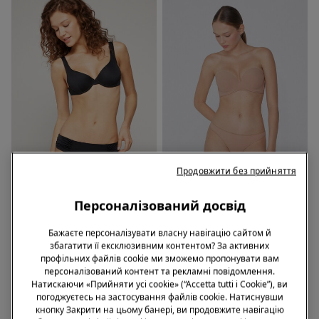
Продовжити без прийняття
ПЕРЕРОБЛЕНА МІКРОФІБРА
ПЕРЕРОБЛЕНА МІКРОФІБРА
-55%
-50% НА 2-ий БЮСТГАЛЬТЕР
Персоналізований досвід
1 Колір
5 Кольори
Бажаєте персоналізувати власну навігацію сайтом й
Плавки Бікіні Сліпи Високі зі
Бюстгальтер Бандо з
збагатити її ексклюзивним контентом? За активних
Зборками з Переробленої
Ущільнювачем із Глибоким
профільних файлів cookie ми зможемо пропонувати вам
Мікрофібри
Вирізом із Переробленої
персоналізований контент та рекламні повідомлення.
669,00 грн.
299,00 грн.
-55%
1139,00 грн.
Мікрофібри
Натискаючи «Прийняти усі cookie» (“Accetta tutti i Cookie”), ви
погоджуєтесь на застосування файлів cookie. Натиснувши
кнопку Закрити на цьому банері, ви продовжите навігацію