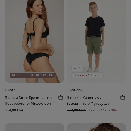
-70%
ПЕРЕРОБЛЕНА МІКРОФІБРА
Знижка -70% на 5 од
1 Колір
3 Кольори
Плавки Бікіні Бразиліано з
Шорти з Кишенями з
Переробленої Мікрофібри
Бавовняного Футеру для
Хлопчиків
669,00 грн.
599,00 грн.
179,00 грн.
-70%