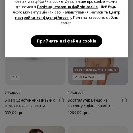
без активації файлів cookie. Детальніше про cookie можна
дізнатися в
Політиці стосовно файлів cookie
. Щоб будь-
якого моменту змінити свої налаштування, натисніть
Центр
настройки конфіденційності
у Політиці стосовно файлів
cookie.
Прийняти всі файли сookie
ПЕРЕРОБЛЕНА МІКРОФІБРА
2+1
-50% НА 2-ий БЮСТГАЛЬТЕР
6 Кольори
4 Кольори
5 Пар Однотонних Низьких
Бюстгальтер Бандо на
Шкарпеток із Бавовни
Тонкому Ущільнювачі з
Унісекс
Переробленої Мікрофібри
339,00 грн.
1269,00 грн.
Full Coverage