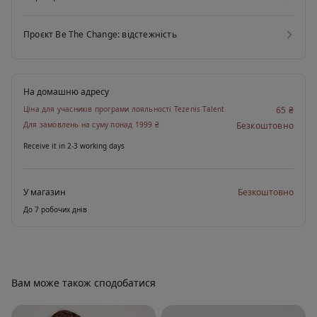
Проєкт Be The Change: відстежність
На домашню адресу
Ціна для учасників програми лояльності Tezenis Talent
65 ₴
Для замовлень на суму понад 1999 ₴
Безкоштовно
Receive it in 2-3 working days
У магазин
Безкоштовно
До 7 робочих днів
Вам може також сподобатися