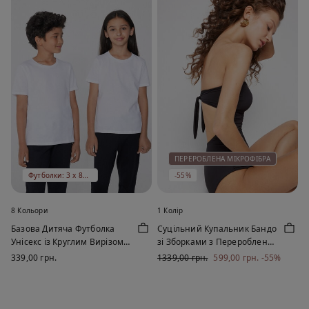
ПЕРЕРОБЛЕНА МІКРОФІБРА
Футболки: 3 x 899 ₴
-55%
8 Кольори
1 Колір
Базова Дитяча Футболка
Суцільний Купальник Бандо
Унісекс із Круглим Вирізом
зі Зборками з Переробленої
зі 100% Бавовни
Мікрофібри
339,00 грн.
1339,00 грн.
599,00 грн.
-55%