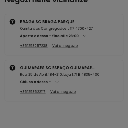
BRAGA SC BRAGA PARQUE
Quinta dos Congregados L 117 4700-427
Aperto adesso
fino alle
23:00
+351253257238
Vai al negozio
GUIMARÃES SC ESPAÇO GUIMARÃE...
Rua 25 de Abril, 184-210, Loja 1.71 B 4835-400
Chiuso adesso
+351253522117
Vai al negozio