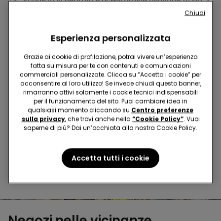
Acquista in negozio e ricevi
l’ordine ovunque tu sia
Chiudi
Esperienza personalizzata
Rendi il tuo ordine
dove vuoi
Grazie ai cookie di profilazione, potrai vivere un’esperienza
fatta su misura per te con contenuti e comunicazioni
commerciali personalizzate. Clicca su “Accetta i cookie” per
Cambia la merce
in negozio
acconsentire al loro utilizzo! Se invece chiudi questo banner,
rimarranno attivi solamente i cookie tecnici indispensabili
per il funzionamento del sito. Puoi cambiare idea in
qualsiasi momento cliccando su
Centro preferenze
Programma Fedeltà
TEZENIS TALENT
sulla privacy
, che trovi anche nella
“Cookie Policy”
. Vuoi
saperne di più? Dai un’occhiata alla nostra Cookie Policy.
Hai domande sulle misure di sicurezza nei nostri store?
Accetta tutti i cookie
Leggi le nostre FAQ
Negozi nelle vicinanze