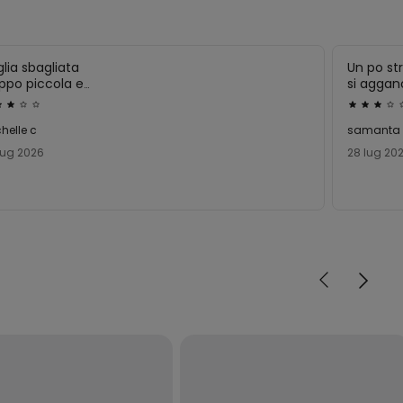
lia sbagliata
Un po st
ppo piccola e
si aggan
etta .
utato
Valutato
imo il prezzo preso
3
helle c
samanta
aldo.
su
lug 2026
28 lug 20
5