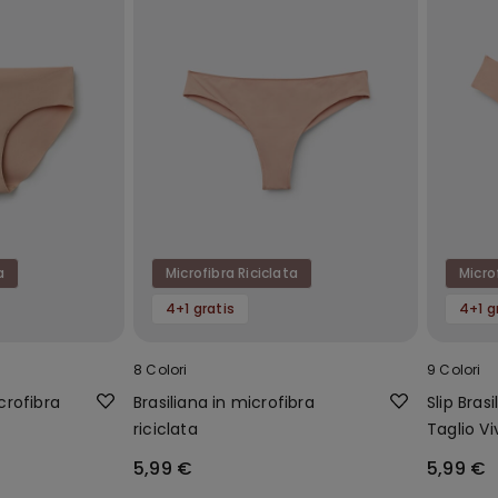
a
Microfibra Riciclata
Micro
4+1 gratis
4+1 g
8 Colori
9 Colori
icrofibra
Brasiliana in microfibra
Slip Bra
riciclata
Taglio Vi
5,99 €
5,99 €