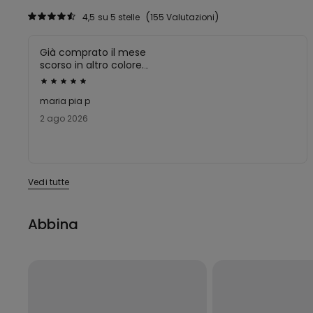
4,5
su 5 stelle
155 Valutazioni
Già comprato il mese
scorso in altro colore.
Mi piace la tenuta e la
Valutato
forma
5
maria pia p
su
2 ago 2026
5
Vedi tutte
Abbina