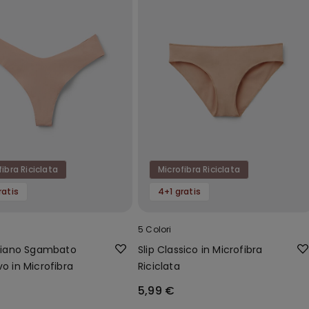
fibra Riciclata
Microfibra Riciclata
ratis
4+1 gratis
5 Colori
siliano Sgambato
Slip Classico in Microfibra
vo in Microfibra
Riciclata
5,99 €