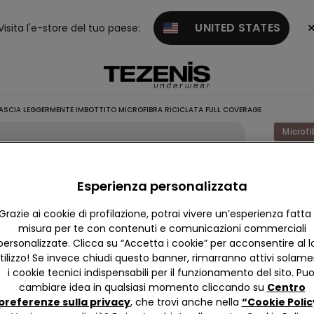
UNITED STATES
Visita l'e-store del tuo paese:
ASCIA LEGGERMENTE IMBOTTITO MICROFIBRA RICICLATA FULL COVERAGE
Microfi
Reggis
Fascia
Esperienza personalizzata
Legge
Grazie ai cookie di profilazione, potrai vivere un’esperienza fatta
Imbott
misura per te con contenuti e comunicazioni commerciali
Microfi
personalizzate. Clicca su “Accetta i cookie” per acconsentire al l
tilizzo! Se invece chiudi questo banner, rimarranno attivi solam
Riciclat
i cookie tecnici indispensabili per il funzionamento del sito. Puo
Cover
cambiare idea in qualsiasi momento cliccando su
Centro
preferenze sulla privacy
, che trovi anche nella
“Cookie Polic