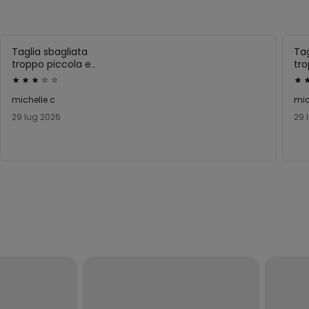
Taglia sbagliata
Tag
troppo piccola e
tro
stretta .
str
Valutato
Val
Ottimo il prezzo preso
Ott
3
3
michelle c
mic
a saldo.
a s
su
su
29 lug 2026
29 
5
5