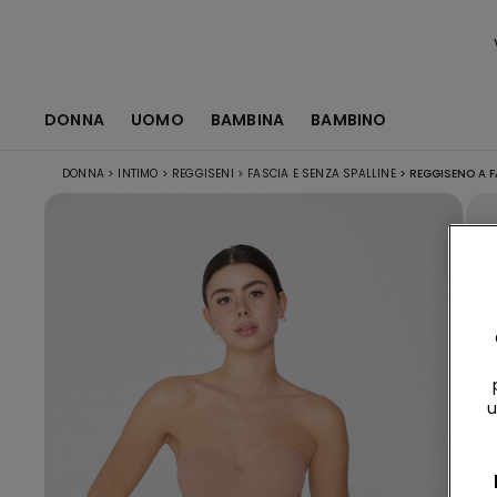
DONNA
UOMO
BAMBINA
BAMBINO
DONNA
>
INTIMO
>
REGGISENI
>
FASCIA E SENZA SPALLINE
>
REGGISENO A F
u