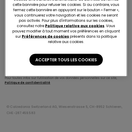
cette bannière pour refuser les cookies. Si au contraire, vous
Mot de passe oublié?
fermez cette bannière en appuyant sur le bouton « Fermer »,
vous continuerez votre navigation et les cookies ne seront
Rester connecté
pas activés. Pour plus d'informations sur les cookies,
consultez notre
Politique relative aux cookies
. Vous
pouvez modifier à tout moment vos préférences en cliquant
sur
Préférences de cookies
présents dans la politique
ACCÉDER
relative aux cookies.
Ou bien inscris-toi avec un compte de réseaux sociaux
ACCEPTER TOUS LES COOKIES
En vous connectant à votre compte de réseau social, vous acceptez les
conditions générales et la politique de confidentialité de ce réseau social.
Pour toutes infos sur l'utilisation de vos données personnelles sur ce site,
Politique de confidentialité
© Calzedonia Switzerland AG, Wiesenstrasse 5, CH-8952 Schlieren,
CHE-287.459.583