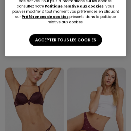
pas activés. Pour plus d'informations sur les cookies,
consultez notre
Politique relative aux cookies
. Vous
pouvez modifier à tout moment vos préférences en cliquant
sur
Préférences de cookies
présents dans la politique
relative aux cookies.
5 culottes x CHF 29.90
2 Couleurs
1 Couleur
ACCEPTER TOUS LES COOKIES
Culotte brésilienne Mistery
Soutien-Gorge Balconnet
Essence
Légèrement Rembourré
Mystery Essence
12.95 CHF
30.95 CHF