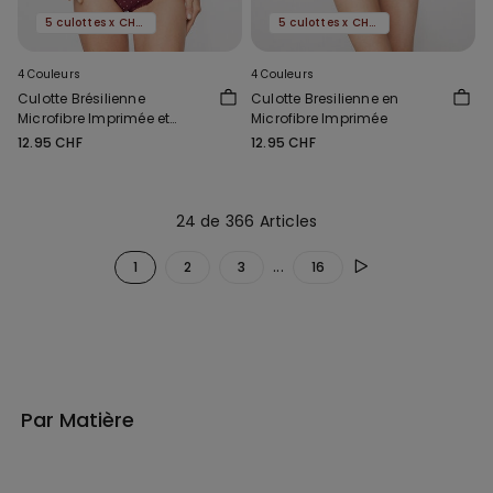
5 culottes x CHF 29.90
5 culottes x CHF 29.90
4 Couleurs
4 Couleurs
Culotte Brésilienne
Culotte Bresilienne en
Microfibre Imprimée et
Microfibre Imprimée
Dentelle Recyclée
12.95 CHF
12.95 CHF
24 de 366 Articles
...
1
2
3
16
Par Matière