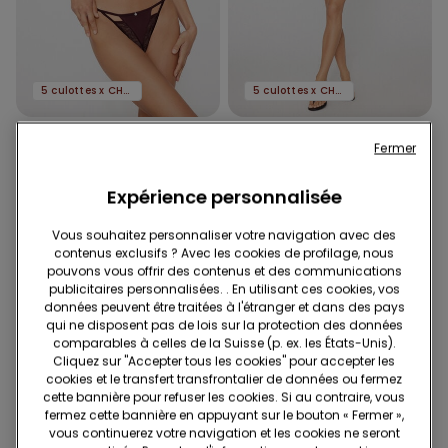
5 culottes x CHF 29.90
5 culottes x CHF 29.90
2 Couleurs
2 Couleurs
Fermer
String Mystery Essence
Culotte brésilienne Mistery
Essence
12.95 CHF
Expérience personnalisée
12.95 CHF
Vous souhaitez personnaliser votre navigation avec des
contenus exclusifs ? Avec les cookies de profilage, nous
pouvons vous offrir des contenus et des communications
publicitaires personnalisées. . En utilisant ces cookies, vos
données peuvent être traitées à l'étranger et dans des pays
qui ne disposent pas de lois sur la protection des données
comparables à celles de la Suisse (p. ex. les États-Unis).
Cliquez sur "Accepter tous les cookies" pour accepter les
cookies et le transfert transfrontalier de données ou fermez
cette bannière pour refuser les cookies. Si au contraire, vous
fermez cette bannière en appuyant sur le bouton « Fermer »,
vous continuerez votre navigation et les cookies ne seront