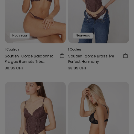
Nouveau
Nouveau
1 Couleur
1 Couleur
Soutien-Gorge Balconnet
Soutien-gorge Brassière
Prague Bonnets Très
Perfect Harmony
Couvrants Perfect Harmony
30.95 CHF
38.95 CHF