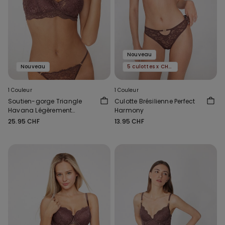
Nouveau
Nouveau
5 culottes x CHF 29.90
1 Couleur
1 Couleur
Soutien-gorge Triangle
Culotte Brésilienne Perfect
Havana Légèrement
Harmony
Rembourré Perfect
25.95 CHF
13.95 CHF
Harmony