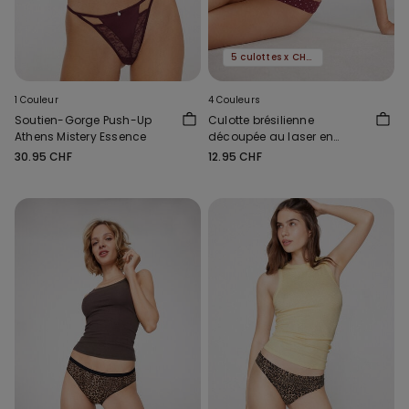
5 culottes x CHF 29.90
1 Couleur
4 Couleurs
Soutien-Gorge Push-Up
Culotte brésilienne
Athens Mistery Essence
découpée au laser en
microfibre imprimée
30.95 CHF
12.95 CHF