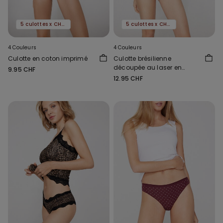
5 culottes x CHF 29.90
5 culottes x CHF 29.90
4 Couleurs
4 Couleurs
Culotte en coton imprimé
Culotte brésilienne
découpée au laser en
9.95 CHF
microfibre imprimée
12.95 CHF