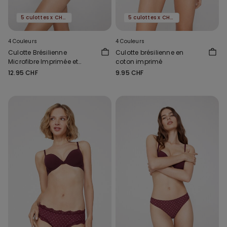
5 culottes x CHF 29.90
5 culottes x CHF 29.90
4 Couleurs
4 Couleurs
Culotte Brésilienne
Culotte brésilienne en
Microfibre Imprimée et
coton imprimé
Dentelle Recyclée
12.95 CHF
9.95 CHF