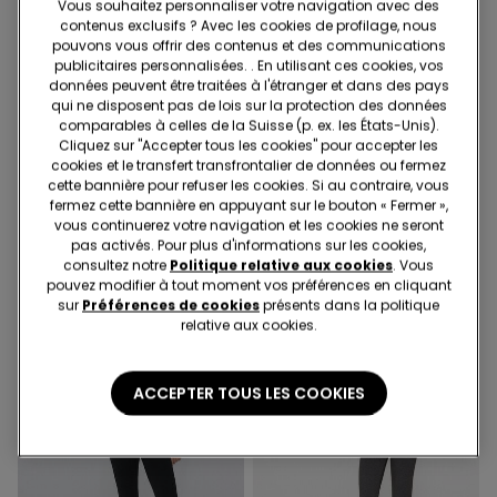
Vous souhaitez personnaliser votre navigation avec des
contenus exclusifs ? Avec les cookies de profilage, nous
pouvons vous offrir des contenus et des communications
publicitaires personnalisées. . En utilisant ces cookies, vos
Coton biologique
données peuvent être traitées à l'étranger et dans des pays
Easywear 2+1 offert
Easywear 2+1 offert
qui ne disposent pas de lois sur la protection des données
comparables à celles de la Suisse (p. ex. les États-Unis).
Cliquez sur "Accepter tous les cookies" pour accepter les
3 Couleurs
1 Couleur
cookies et le transfert transfrontalier de données ou fermez
Legging Basique Coton
Leggings en Coton
cette bannière pour refuser les cookies. Si au contraire, vous
Biologique
17.95 CHF
fermez cette bannière en appuyant sur le bouton « Fermer »,
16.95 CHF
vous continuerez votre navigation et les cookies ne seront
pas activés. Pour plus d'informations sur les cookies,
consultez notre
Politique relative aux cookies
. Vous
pouvez modifier à tout moment vos préférences en cliquant
sur
Préférences de cookies
présents dans la politique
relative aux cookies.
ACCEPTER TOUS LES COOKIES