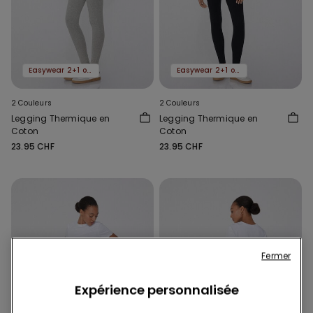
Easywear 2+1 offert
Easywear 2+1 offert
2 Couleurs
2 Couleurs
Legging Thermique en
Legging Thermique en
Coton
Coton
23.95 CHF
23.95 CHF
Fermer
Expérience personnalisée