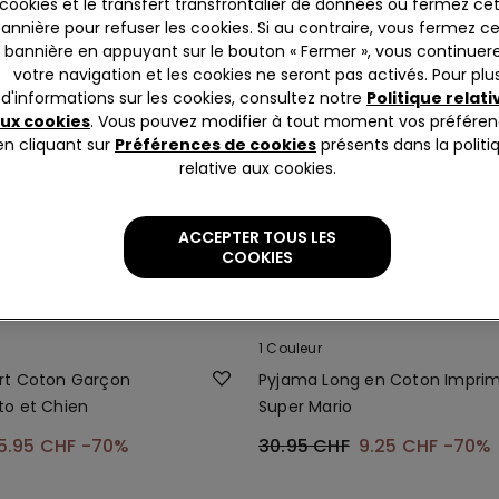
cookies et le transfert transfrontalier de données ou fermez ce
annière pour refuser les cookies. Si au contraire, vous fermez c
bannière en appuyant sur le bouton « Fermer », vous continuer
votre navigation et les cookies ne seront pas activés. Pour plu
d'informations sur les cookies, consultez notre
Politique relati
ux cookies
. Vous pouvez modifier à tout moment vos préfére
en cliquant sur
Préférences de cookies
présents dans la politi
relative aux cookies.
ACCEPTER TOUS LES
COOKIES
-70%
1 Couleur
rt Coton Garçon
Pyjama Long en Coton Impri
o et Chien
Super Mario
5.95 CHF
-70%
30.95 CHF
9.25 CHF
-70%