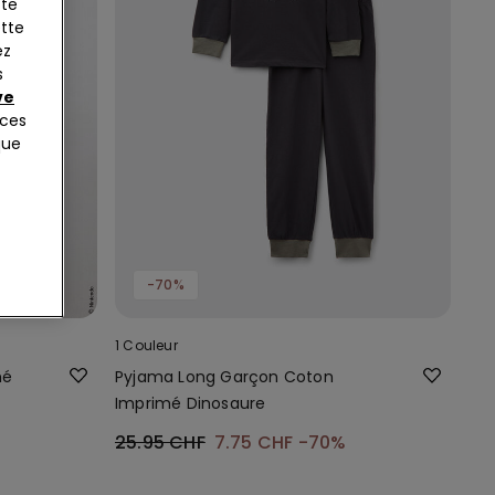
tte
ette
ez
s
ve
nces
que
-70%
1 Couleur
mé
Pyjama Long Garçon Coton
Imprimé Dinosaure
25.95 CHF
7.75 CHF
-70%