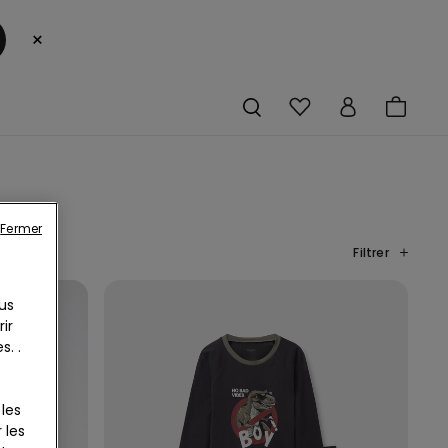
×
Fermer
Filtrer
us
ir
. .
les
 les