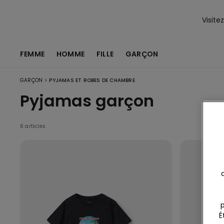
Visite
FEMME
HOMME
FILLE
GARÇON
>
GARÇON
PYJAMAS ET ROBES DE CHAMBRE
Pyjamas garçon
6 articles
p
É