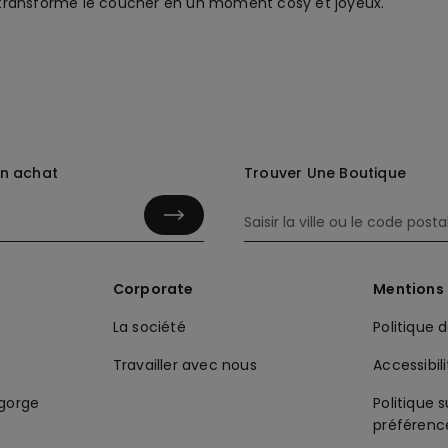
transforme le coucher en un moment cosy et joyeux.
in achat
Trouver Une Boutique
Corporate
Mentions 
La société
Politique 
Travailler avec nous
Accessibil
-gorge
Politique s
préférenc