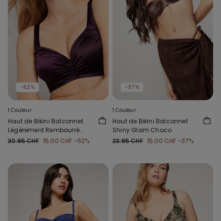
-52%
-37%
1 Couleur
1 Couleur
Haut de Bikini Balconnet
Haut de Bikini Balconnet
Légèrement Rembourré
Shiny Glam Choco
Shiny Glam Bordeaux
30.95 CHF
15.00 CHF
-52%
23.95 CHF
15.00 CHF
-37%