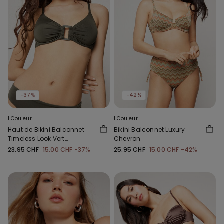
-37%
-42%
1 Couleur
1 Couleur
Haut de Bikini Balconnet
Bikini Balconnet Luxury
Timeless Look Vert
Chevron
Camouflage
23.95 CHF
15.00 CHF
-37%
25.95 CHF
15.00 CHF
-42%