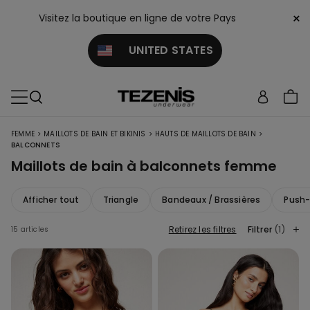
×
Visitez la boutique en ligne de votre Pays
UNITED STATES
>
>
>
FEMME
MAILLOTS DE BAIN ET BIKINIS
HAUTS DE MAILLOTS DE BAIN
BALCONNETS
Maillots de bain à balconnets femme
Afficher tout
Triangle
Bandeaux / Brassières
Push
Retirez les filtres
Filtrer
(1)
15 articles