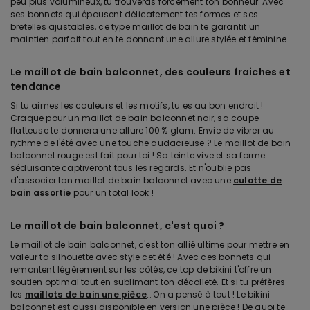
peu plus volumineux, tu trouveras forcément ton bonheur. Avec
ses bonnets qui épousent délicatement tes formes et ses
bretelles ajustables, ce type maillot de bain te garantit un
maintien parfait tout en te donnant une allure stylée et féminine.
Le maillot de bain balconnet, des couleurs fraiches et
tendance
Si tu aimes les couleurs et les motifs, tu es au bon endroit !
Craque pour un maillot de bain balconnet noir, sa coupe
flatteuse te donnera une allure 100 % glam. Envie de vibrer au
rythme de l'été avec une touche audacieuse ? Le maillot de bain
balconnet rouge est fait pour toi ! Sa teinte vive et sa forme
séduisante captiveront tous les regards. Et n'oublie pas
d'associer ton maillot de bain balconnet avec une
culotte de
bain assortie
pour un total look !
Le maillot de bain balconnet, c'est quoi ?
Le maillot de bain balconnet, c'est ton allié ultime pour mettre en
valeur ta silhouette avec style cet été ! Avec ces bonnets qui
remontent légèrement sur les côtés, ce top de bikini t'offre un
soutien optimal tout en sublimant ton décolleté. Et si tu préfères
les
maillots de bain une pièce
… On a pensé à tout ! Le bikini
balconnet est aussi disponible en version une pièce ! De quoi te