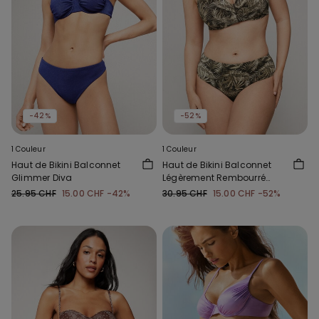
-42%
-52%
1 Couleur
1 Couleur
Haut de Bikini Balconnet
Haut de Bikini Balconnet
Glimmer Diva
Légèrement Rembourré
Golden Tropics
25.95 CHF
15.00 CHF
-42%
30.95 CHF
15.00 CHF
-52%