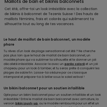
Maillots de bain et bikinis balconnets
Cet été, offre-toi un look irrésistible avec la collection
de bikinis à balconnet de Tezenis Suisse ! Des hauts de
maillots féminins, frais et colorés qui sublimeront ta
silhouette tout au long de tes vacances.
Le haut de maillot de bain balconnet, un modèle
phare
Tu rêves d'un look de plage sensationnel cet été ? Ne cherche
pas plus loin que le haut de maillot de bain balconnet, un
modèle phare qui va sublimer ta silhouette et te donner un joli
décolleté irrésistible. Associe-le avec un
paréo coloré
et un joli
chapeau pour un look à tomber, et tu seras prête à conquérir les
plages de sable fin. Laisse-toi séduire par ce classique
intemporel et prépare-toi à briller sous le soleil estival !
Un bikini balconnet pour un soutien infaillible
Opte pour un bikini balconnet pour un soutien infaillible et un look
irrésistible ! Entre le maillot de bain balconnet avec armature, la
version
bikini push-up
, ou le modèle rembourré pour un effet un