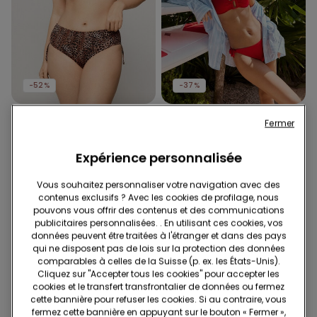
-52%
-37%
1 Couleur
1 Couleur
Fermer
Haut de Bikini Balconnet
Haut de Bikini Balconnet
Légèrement Rembourré
Timeless Look Rouge
Expérience personnalisée
Savage Sun
Brillant
30.95 CHF
15.00 CHF
-52%
23.95 CHF
15.00 CHF
-37%
Vous souhaitez personnaliser votre navigation avec des
contenus exclusifs ? Avec les cookies de profilage, nous
pouvons vous offrir des contenus et des communications
publicitaires personnalisées. . En utilisant ces cookies, vos
données peuvent être traitées à l'étranger et dans des pays
qui ne disposent pas de lois sur la protection des données
comparables à celles de la Suisse (p. ex. les États-Unis).
Cliquez sur "Accepter tous les cookies" pour accepter les
cookies et le transfert transfrontalier de données ou fermez
cette bannière pour refuser les cookies. Si au contraire, vous
fermez cette bannière en appuyant sur le bouton « Fermer »,