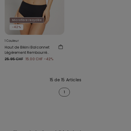
Microfibre recyclée
-42%
1 Couleur
Haut de Bikini Balconnet
Légèrement Rembourré
Froncé Recyclé
25.95 CHF
15.00 CHF
-42%
15 de 15 Articles
1