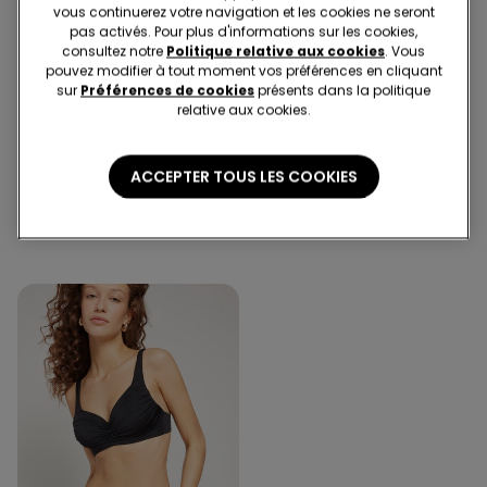
vous continuerez votre navigation et les cookies ne seront
pas activés. Pour plus d'informations sur les cookies,
consultez notre
Politique relative aux cookies
. Vous
pouvez modifier à tout moment vos préférences en cliquant
sur
Préférences de cookies
présents dans la politique
Microfibre recyclée
relative aux cookies.
Microfibre recyclée
-42%
1 Couleur
1 Couleur
ACCEPTER TOUS LES COOKIES
Haut de Bikini Balconnet
Haut de Bikini Balconnet
avec Noeud Microfibre
Rembourré Microfibre
Recyclée
Recyclée
23.95 CHF
25.95 CHF
15.00 CHF
-42%