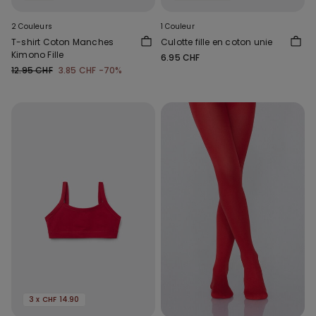
2 Couleurs
1 Couleur
T-shirt Coton Manches
Culotte fille en coton unie
Kimono Fille
6.95 CHF
12.95 CHF
3.85 CHF
-70%
3 x CHF 14.90