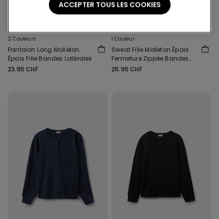
ACCEPTER TOUS LES COOKIES
2 Couleurs
1 Couleur
Pantalon Long Molleton
Sweat Fille Molleton Épais
Épais Fille Bandes Latérales
Fermeture Zippée Bandes
Latérales
23.95 CHF
25.95 CHF