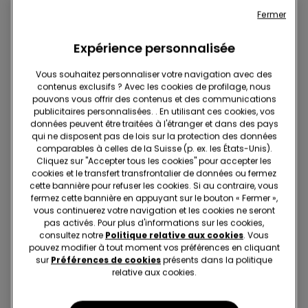
Fermer
Expérience personnalisée
2 Couleurs
2 Couleurs
Vous souhaitez personnaliser votre navigation avec des
Pantalon Évasé Fille Coton
Pantalon Long Molleton
contenus exclusifs ? Avec les cookies de profilage, nous
Thermique
Épais Fille Bandes Latérales
pouvons vous offrir des contenus et des communications
19.95 CHF
23.95 CHF
publicitaires personnalisées. . En utilisant ces cookies, vos
données peuvent être traitées à l'étranger et dans des pays
qui ne disposent pas de lois sur la protection des données
comparables à celles de la Suisse (p. ex. les États-Unis).
Cliquez sur "Accepter tous les cookies" pour accepter les
cookies et le transfert transfrontalier de données ou fermez
cette bannière pour refuser les cookies. Si au contraire, vous
fermez cette bannière en appuyant sur le bouton « Fermer »,
vous continuerez votre navigation et les cookies ne seront
pas activés. Pour plus d'informations sur les cookies,
consultez notre
Politique relative aux cookies
. Vous
pouvez modifier à tout moment vos préférences en cliquant
sur
Préférences de cookies
présents dans la politique
relative aux cookies.