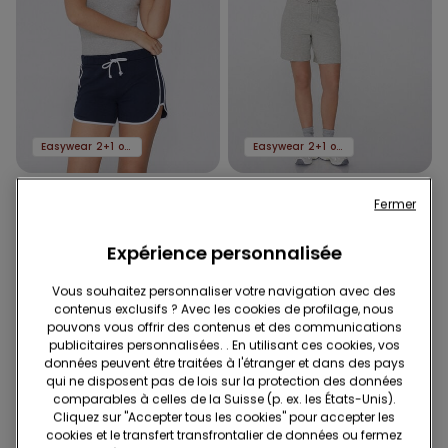
Easywear 2+1 offert
Easywear 2+1 offert
6 Couleurs
2 Couleurs
Fermer
Short molleton bandes
Bermuda en Molleton de
latérales
Coton avec Cordon
Expérience personnalisée
16.95 CHF
19.95 CHF
Vous souhaitez personnaliser votre navigation avec des
contenus exclusifs ? Avec les cookies de profilage, nous
pouvons vous offrir des contenus et des communications
publicitaires personnalisées. . En utilisant ces cookies, vos
données peuvent être traitées à l'étranger et dans des pays
qui ne disposent pas de lois sur la protection des données
comparables à celles de la Suisse (p. ex. les États-Unis).
Cliquez sur "Accepter tous les cookies" pour accepter les
cookies et le transfert transfrontalier de données ou fermez