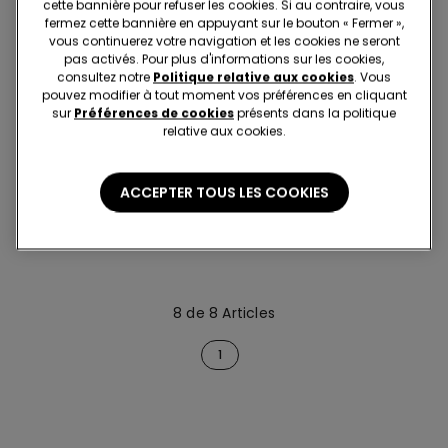
cette bannière pour refuser les cookies. Si au contraire, vous
fermez cette bannière en appuyant sur le bouton « Fermer »,
vous continuerez votre navigation et les cookies ne seront
pas activés. Pour plus d'informations sur les cookies,
consultez notre
Politique relative aux cookies
. Vous
pouvez modifier à tout moment vos préférences en cliquant
sur
Préférences de cookies
présents dans la politique
relative aux cookies.
Easywear 2+1 offert
Easywear 2+1 offert
6 Couleurs
6 Couleurs
ACCEPTER TOUS LES COOKIES
Short molleton bandes
Short molleton bandes
latérales
latérales
16.95 CHF
16.95 CHF
8 de 8 Articles
1