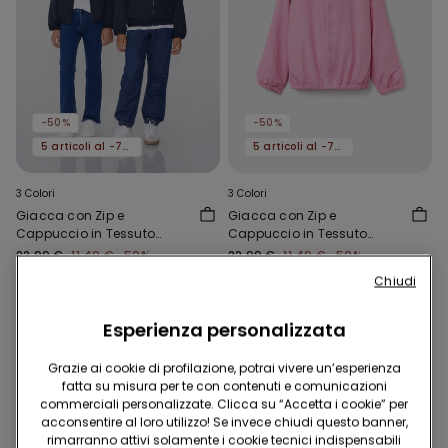
-50%
-50%
5 articoli al -70%
5 articoli al -70%
3 Colori
3 Colori
Giacca con Zip e
Giacca con Zip e
Cappuccio in Tessuto
Cappuccio in Tessuto
Tecnico Bimbi Unisex
Tecnico Bimbi Unisex
22,99 €
11,49 €
-50%
22,99 €
11,49 €
-50%
Chiudi
Esperienza personalizzata
Grazie ai cookie di profilazione, potrai vivere un’esperienza
fatta su misura per te con contenuti e comunicazioni
commerciali personalizzate. Clicca su “Accetta i cookie” per
acconsentire al loro utilizzo! Se invece chiudi questo banner,
rimarranno attivi solamente i cookie tecnici indispensabili