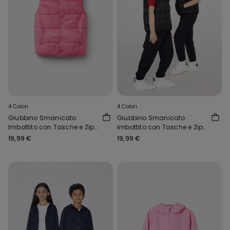
4 Colori
4 Colori
Giubbino Smanicato
Giubbino Smanicato
Imbottito con Tasche e Zip
Imbottito con Tasche e Zip
Bimbi Unisex
Bimbi Unisex
19,99 €
19,99 €