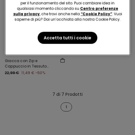
per il funzionamento del sito. Puoi cambiare idea in
qualsiasi momento cliccando su
Centro preferenze
sulla privacy
, che trovi anche nella
“Cookie Policy”
. Vuoi
saperne di più? Dai un’occhiata alla nostra Cookie Policy.
-50%
Accetta tutti i cookie
5 articoli al -70%
3 Colori
Giacca con Zip e
Cappuccio in Tessuto
Tecnico Bimbi Unisex
22,99 €
11,49 €
-50%
7 di 7 Prodotti
1