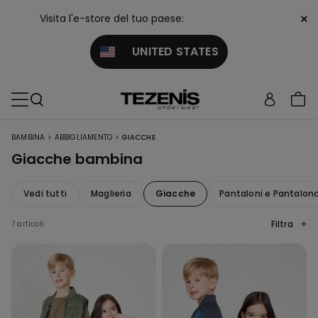
×
Visita l'e-store del tuo paese:
UNITED STATES
>
>
BAMBINA
ABBIGLIAMENTO
GIACCHE
Giacche bambina
Vedi tutti
Maglieria
Giacche
Pantaloni e Pantalonc
Filtra
7 articoli